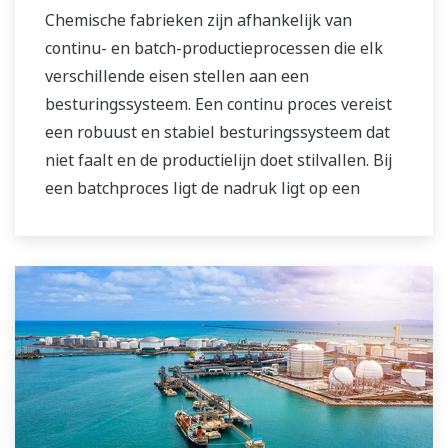
winstgevendheid en duurzame veiligheid
Chemische fabrieken zijn afhankelijk van
binnen hun fabrieken te realiseren.
continu- en batch-productieprocessen die elk
verschillende eisen stellen aan een
besturingssysteem. Een continu proces vereist
een robuust en stabiel besturingssysteem dat
niet faalt en de productielijn doet stilvallen. Bij
een batchproces ligt de nadruk ligt op een
besturingssysteem dat een grote flexibiliteit
biedt bij het aanpassen van o.a. formules en
procedures. Beide soorten systemen moeten
worden beheerd naar aanleiding van de
productiegeschiedenis rond de kwaliteit van het
product, en in staat zijn om niet-routinematige
werkzaamheden uit te voeren. Met een
uitgebreide productportfolio, ervaren
systeemingenieurs en wereldwijde verkoop- en