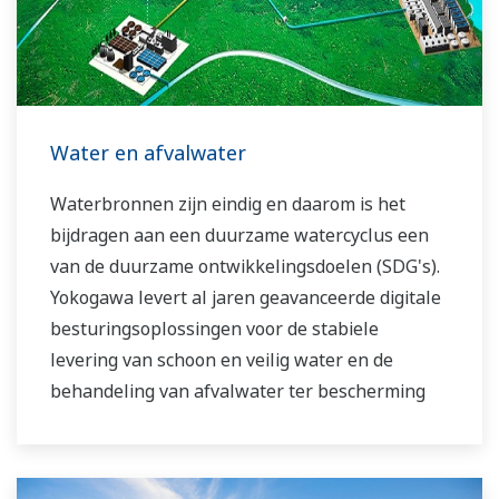
bij elkaar zijn gebracht. De experts uit de
energiesector van Yokogawa werken samen om
elke klant de oplossing te bieden die het beste
aansluit bij zijn geavanceerde eisen.
Water en afvalwater
Waterbronnen zijn eindig en daarom is het
bijdragen aan een duurzame watercyclus een
van de duurzame ontwikkelingsdoelen (SDG's).
Yokogawa levert al jaren geavanceerde digitale
besturingsoplossingen voor de stabiele
levering van schoon en veilig water en de
behandeling van afvalwater ter bescherming
van het watermilieu. Maar ook het beheren van
waterverliezen en de optimalisatie van de
werking van installaties ter vermindering van