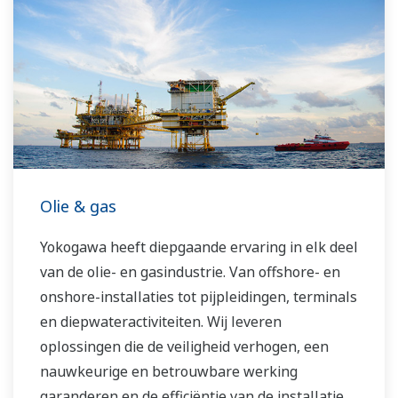
de CO2-uitstoot en de bedrijfskosten.
Yokogawa ondersteunt een breed scala aan
waterbesturingstoepassingen in
zowel waterschappen als de industriële
watermarkt. Met onze toonaangevende
technologieën, betrouwbare producten,
uitgebreide expertise en ervaring met diverse
waterprojecten over de hele wereld, werken wij
Olie & gas
met u samen om duurzame wateroplossingen
Yokogawa heeft diepgaande ervaring in elk deel
te bieden die uw bedrijf een impuls geven en
van de olie- en gasindustrie. Van offshore- en
waarde toevoegen gedurende de gehele
onshore-installaties tot pijpleidingen, terminals
levenscyclus van de installatie.
en diepwateractiviteiten. Wij leveren
oplossingen die de veiligheid verhogen, een
nauwkeurige en betrouwbare werking
garanderen en de efficiëntie van de installatie