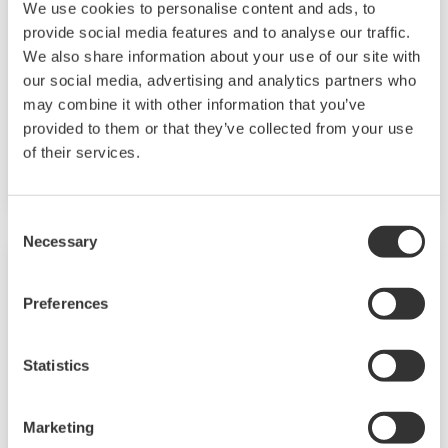
We use cookies to personalise content and ads, to
beschermen. In vergelijking met conventionele
provide social media features and to analyse our traffic.
energiebronnen zijn er echter bepaalde
We also share information about your use of our site with
uitdagingen die een snelle invoering ervan in de
our social media, advertising and analytics partners who
weg staan, zoals hogere productiekosten en
may combine it with other information that you’ve
provided to them or that they’ve collected from your use
een grotere instabiliteit van de stroomtoevoer
of their services.
naar het net. Yokogawa levert oplossingen voor
duurzame energietoepassingen op het gebied
van besturing en instrumentatie om een
Consent
Necessary
stabiele bedrijfsvoering te bereiken en de
Selection
productiviteit van installaties te verbeteren.
Hiermee dragen we bij aan de doelstellingen
Preferences
voor duurzame ontwikkeling.
Statistics
Marketing