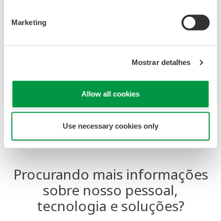
mudando seu foco de produtos para clientes,
fornecendo valor em projetos junto com nossos
Marketing
clientes. A está ativamente envolvida no estágio
pré-FEED, onde pode trabalhar com o
proprietário e o EPC para antecipar e resolver
Mostrar detalhes
dificuldades no projeto e na tecnologia
integração.
Allow all cookies
Use necessary cookies only
Procurando mais informações
sobre nosso pessoal,
tecnologia e soluções?