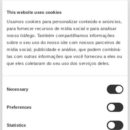
da Yokogawa. A empresa oferece uma ampla linha
de serviços inovadores.
This website uses cookies
Usamos cookies para personalizar conteúdo e anúncios,
para fornecer recursos de mídia social e para analisar
nosso tráfego. Também compartilhamos informações
sobre o seu uso do nosso site com nossos parceiros de
mídia social, publicidade e análise, que podem combiná-
las com outras informações que você forneceu a eles ou
que eles coletaram do seu uso dos serviços deles.
Consent
Necessary
Selection
Preferences
Pre-FEED Consultando Serviços
Yokogawa A Yokogawa está se transformando e
Statistics