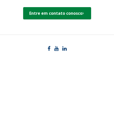
Entre em contato conosco
Indústrias
Soluções
Produtos e
Serviços
Biblioteca
Tópicos em
Suporte
Destaque
Entre em
Contato