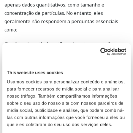
apenas dados quantitativos, como tamanho e
concentração de partículas. No entanto, eles
geralmente não respondem a perguntas essenciais
como:
Que tipos de partículas estão realmente presentes?
Qual é a identidade das partículas estranhas ou
contaminantes?
This website uses cookies
Atualmente, há uma demanda crescente pela
Usamos cookies para personalizar conteúdo e anúncios,
"visualização de partículas" - não apenas pela obtenção
para fornecer recursos de mídia social e para analisar
de dados numéricos, mas também pela captura de
nosso tráfego. Também compartilhamos informações
imagens detalhadas que revelam a forma e a estrutura
sobre o seu uso do nosso site com nossos parceiros de
das partículas. Essas informações visuais se tornaram
mídia social, publicidade e análise, que podem combiná-
cada vez mais importantes para garantir a qualidade e a
las com outras informações que você forneceu a eles ou
segurança do produto e os insights da pesquisa.
que eles coletaram do seu uso dos serviços deles.