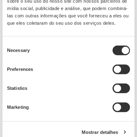
sobre o seu uso do nosso site com nossos parceiros de
mídia social, publicidade e análise, que podem combiná-
las com outras informações que você forneceu a eles ou
que eles coletaram do seu uso dos serviços deles.
UP55A
O UP55A é um controlador de programa de
Consent
Necessary
Selection
tamanho 1/4 DIN recém-lançado que oferece
até 30 padrões de programa e monitoramento
simultâneo de 8 eventos PV, 16 eventos de
Preferences
tempo e 8 alarmes. Além disso, uma função de
sequência ladder está incluída como padrão.
Statistics
Marketing
Downloads
Mostrar detalhes