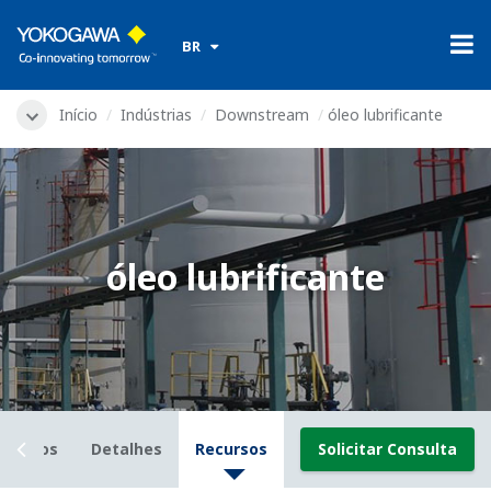
​ ​
BR
Início
Indústrias
Downstream
óleo lubrificante
óleo lubrificante
esafios
Detalhes
Recursos
Solicitar Consulta