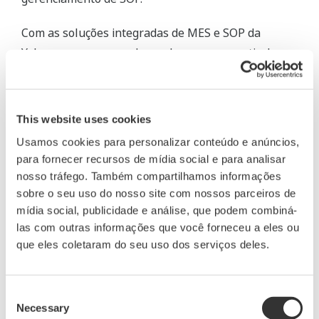
Com as soluções integradas de MES e SOP da
Yokogawa, um operador pode operar a partir do
MES, escolher um fórmula em uma lista e ativar um
SOP predefinido para a produção de lotes. Depois
que o lote é concluído com precisão, um relatório é
This website uses cookies
emitido automaticamente. Os resultados da
Usamos cookies para personalizar conteúdo e anúncios,
produção são então atualizados no banco de dados
para fornecer recursos de mídia social e para analisar
MES e carregados no ERP.
nosso tráfego. Também compartilhamos informações
sobre o seu uso do nosso site com nossos parceiros de
mídia social, publicidade e análise, que podem combiná-
las com outras informações que você forneceu a eles ou
que eles coletaram do seu uso dos serviços deles.
Consent
Necessary
Selection