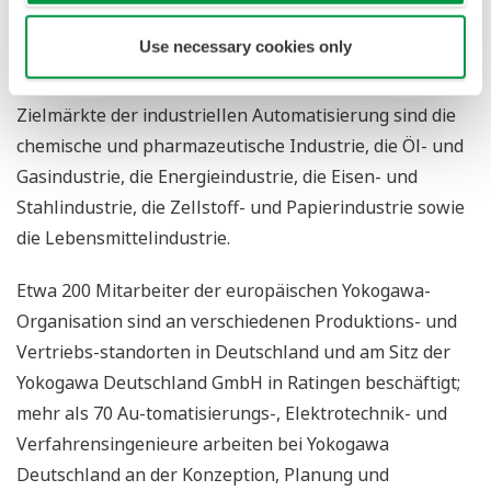
Unternehmen die Produktivität entlang der gesamten
Use necessary cookies only
Wertschöpfungskette der Pharma- und Lebensmit-
telindustrie deutlich verbessern. Die wichtigsten
Zielmärkte der industriellen Automatisierung sind die
chemische und pharmazeutische Industrie, die Öl- und
Gasindustrie, die Energieindustrie, die Eisen- und
Stahlindustrie, die Zellstoff- und Papierindustrie sowie
die Lebensmittelindustrie.
Etwa 200 Mitarbeiter der europäischen Yokogawa-
Organisation sind an verschiedenen Produktions- und
Vertriebs-standorten in Deutschland und am Sitz der
Yokogawa Deutschland GmbH in Ratingen beschäftigt;
mehr als 70 Au-tomatisierungs-, Elektrotechnik- und
Verfahrensingenieure arbeiten bei Yokogawa
Deutschland an der Konzeption, Planung und