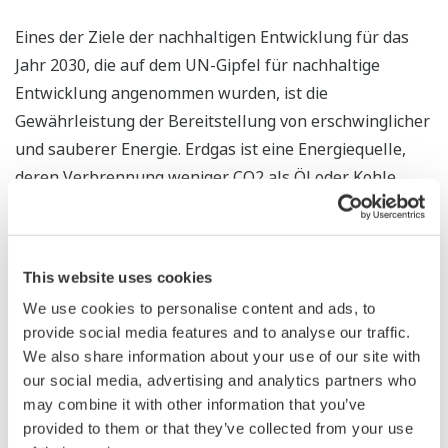
Eines der Ziele der nachhaltigen Entwicklung für das
Jahr 2030, die auf dem UN-Gipfel für nachhaltige
Entwicklung angenommen wurden, ist die
Gewährleistung der Bereitstellung von erschwinglicher
und sauberer Energie. Erdgas ist eine Energiequelle,
deren Verbrennung weniger CO2 als Öl oder Kohle
emit-tiert, und gilt daher als wichtiges Mittel zur
Erreichung einer kohlenstoffarmen Gesellschaft.
Yokogawa trägt mit seiner Fachkompetenz und seiner
This website uses cookies
Erfolgsbilanz bei erdgasbezogenen
We use cookies to personalise content and ads, to
Anlagenbauprojekten dazu bei, die stabile
provide social media features and to analyse our traffic.
Stromversorgung auf den Märkten der ganzen Welt,
We also share information about your use of our site with
einschließlich Zentralasiens, zu si-chern.
our social media, advertising and analytics partners who
may combine it with other information that you’ve
1
Quelle: BP Statistical Review of World Energy 2019
provided to them or that they’ve collected from your use
2