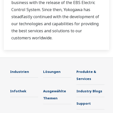
business with the release of the EBS Electric
Control System. Since then, Yokogawa has
steadfastly continued with the development of
our technologies and capabilities for providing
the best services and solutions to our
customers worldwide.
Yokogawa has operated the global power
solutions network to play a more active role in
the dynamic global power market. This has
allowed closer teamwork within Yokogawa,
Industrien
Lösungen
Produkte &
bringing together our global resources and
Services
industry know-how. Yokogawa's power industry
Infothek
Ausgewählte
Industry Blogs
experts work together to bring each customer
Themen
the solution that best suits their sophisticated
Support
requirements.