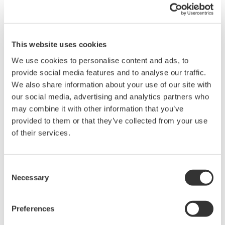
2 Zoll
250 mm / 9,8 Zoll
310 mm / 12,2 Zoll
2 1/2 Zoll
250 mm / 9,8 Zoll
325 mm / 12,7 Zoll
3 Zoll
250 mm / 9,8 Zoll
325 mm / 12,7 Zoll
This website uses cookies
NICHT
3 1/2 Zoll
250 mm / 9,8 Zoll
ZUTREFFEND
We use cookies to personalise content and ads, to
provide social media features and to analyse our traffic.
NICHT
4 Zoll
250 mm / 9,8 Zoll
ZUTREFFEND
We also share information about your use of our site with
our social media, advertising and analytics partners who
NICHT
5 Zoll
250 mm / 9,8 Zoll
ZUTREFFEND
may combine it with other information that you’ve
provided to them or that they’ve collected from your use
NICHT
6 Zoll
260 mm / 10,2 Zoll
ZUTREFFEND
of their services.
Consent
Necessary
Materialien
Selection
Bauteil
Standard
Optional
Preferences
Flansche
Edelstahl
Titan, Hastelloy, Mo