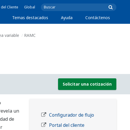
 del Cliente
Global
Temas destacados
Ayuda
Contáctenos
a variable
RAMC
Solicitar una cotización
o
revela un
Configurador de flujo
idad de
Portal del cliente
r