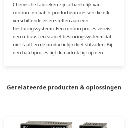
Chemische fabrieken zijn afhankelijk van
continu- en batch-productieprocessen die elk
verschillende eisen stellen aan een
besturingssysteem. Een continu proces vereist
een robuust en stabiel besturingssysteem dat
niet faalt en de productielijn doet stilvallen. Bij
een batchproces ligt de nadruk ligt op een
besturingssysteem dat een grote flexibiliteit
biedt bij het aanpassen van o.a. formules en
procedures. Beide soorten systemen moeten
worden beheerd naar aanleiding van de
Gerelateerde producten & oplossingen
productiegeschiedenis rond de kwaliteit van het
product, en in staat zijn om niet-routinematige
werkzaamheden uit te voeren. Met een
uitgebreide productportfolio, ervaren
systeemingenieurs en wereldwijde verkoop- en