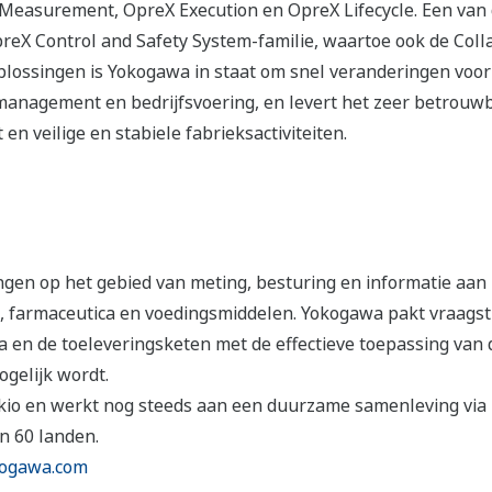
Measurement, OpreX Execution en OpreX Lifecycle. Een van
preX Control and Safety System-familie, waartoe ook de Coll
plossingen is Yokogawa in staat om snel veranderingen voor z
management en bedrijfsvoering, en levert het zeer betrouwb
 en veilige en stabiele fabrieksactiviteiten.
en op het gebied van meting, besturing en informatie aan k
, farmaceutica en voedingsmiddelen. Yokogawa pakt vraags
iva en de toeleveringsketen met de effectieve toepassing van
gelijk wordt.
okio en werkt nog steeds aan een duurzame samenleving via
n 60 landen.
ogawa.com