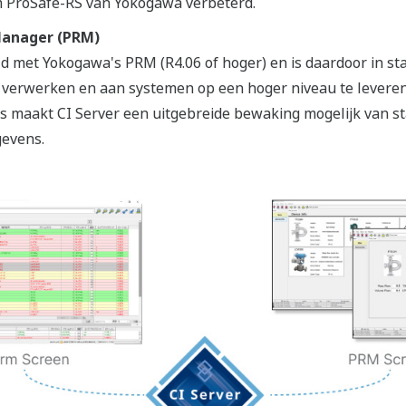
m ProSafe-RS van Yokogawa verbeterd.
Manager (PRM)
 met Yokogawa's PRM (R4.06 of hoger) en is daardoor in staa
 verwerken en aan systemen op een hoger niveau te leveren
maakt CI Server een uitgebreide bewaking mogelijk van st
gevens.