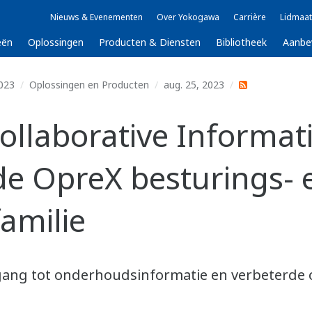
Nieuws & Evenementen
Over Yokogawa
Carrière
Lidmaat
eën
Oplossingen
Producten & Diensten
Bibliotheek
Aanbe
023
Oplossingen en Producten
aug. 25, 2023
llaborative Informat
 de OpreX besturings- 
amilie
gang tot onderhoudsinformatie en verbeterde 