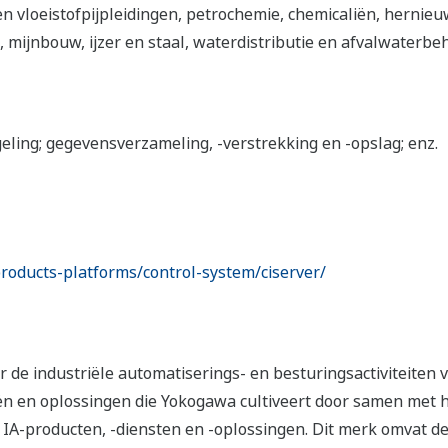
 vloeistofpijpleidingen, petrochemie, chemicaliën, hernieuw
 mijnbouw, ijzer en staal, waterdistributie en afvalwaterbe
eling; gegevensverzameling, -verstrekking en -opslag; enz.
oducts-platforms/control-system/ciserver/
r de industriële automatiserings- en besturingsactiviteite
ën en oplossingen die Yokogawa cultiveert door samen met h
A-producten, -diensten en -oplossingen. Dit merk omvat de 