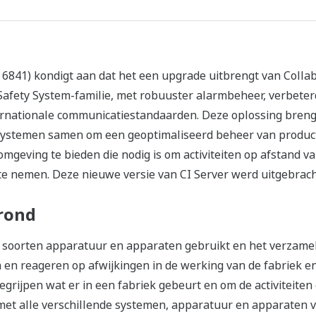
6841) kondigt aan dat het een upgrade uitbrengt van Collabo
Safety System-familie, met robuuster alarmbeheer, verbete
ernationale communicatiestandaarden. Deze oplossing bren
systemen samen om een geoptimaliseerd beheer van producti
geving te bieden die nodig is om activiteiten op afstand va
te nemen. Deze nieuwe versie van CI Server werd uitgebrac
rond
e soorten apparatuur en apparaten gebruikt en het verzame
an en reageren op afwijkingen in de werking van de fabriek
begrijpen wat er in een fabriek gebeurt en om de activiteiten 
et alle verschillende systemen, apparatuur en apparaten v