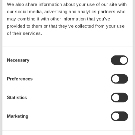
2. Ondersteuning voor Windows 10 en Windows
We also share information about your use of our site with
Server 2016
our social media, advertising and analytics partners who
Ondersteuning van de nieuwste besturingssystemen is
may combine it with other information that you’ve
provided to them or that they’ve collected from your use
toegevoegd. Voor pc's: Windows 10 Enterprise 64-bit en
of their services.
Windows 10 Enterprise 2016 LTSB 64-bit worden nu
ondersteund. Voor servers: Windows Server 2016
Standard 64-bit en Windows Server 2008 R2 Standard
Consent
64-bit worden nu ondersteund.
Necessary
Selection
Over het PRM-ondersteuningspakket voor
Preferences
inbedrijfstelling
Dit pakket maakt het inbedrijfstellen en periodiek
Statistics
onderhouden van fabrieken eenvoudiger. Het pakket
verbetert de efficiëntie van werkzaamheden door
Marketing
verbindings-, bereik-, lineariseringscontroles en loop
checks uit te voeren in een gesimuleerde uitvoermodus
voor verbindingen tussen FOUNDATION-veldbussen en