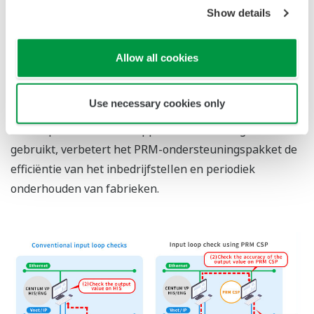
Show details
*2
HART-veldapparaten en het CENTUMTM VP
geïntegreerde productiebesturingssysteem en
*2
ProSafeTM-RS
Safety Integrated System van
Allow all cookies
Yokogawa. Ook worden er werkrapporten gegenereerd.
Use necessary cookies only
*2
Wanneer het pakket samen met het PRMTM
-
beheerpakket voor veldapparaten van Yokogawa wordt
gebruikt, verbetert het PRM-ondersteuningspakket de
efficiëntie van het inbedrijfstellen en periodiek
onderhouden van fabrieken.