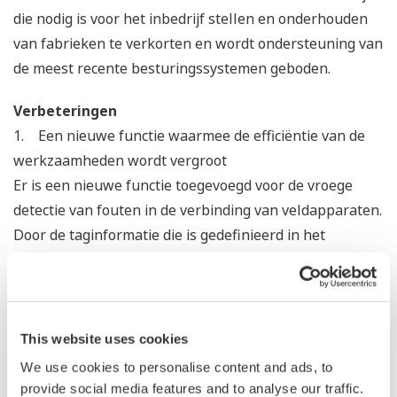
die nodig is voor het inbedrijf stellen en onderhouden
van fabrieken te verkorten en wordt ondersteuning van
de meest recente besturingssystemen geboden.
Verbeteringen
1. Een nieuwe functie waarmee de efficiëntie van de
werkzaamheden wordt vergroot
Er is een nieuwe functie toegevoegd voor de vroege
detectie van fouten in de verbinding van veldapparaten.
Door de taginformatie die is gedefinieerd in het
regelsysteem/de technische omgeving van het Safety
Instrumented System automatisch te vergelijken met
de taginformatie die is ingesteld voor elk veldapparaat,
kunnen verbindingsfouten snel en efficiënt worden
This website uses cookies
opgespoord.
We use cookies to personalise content and ads, to
provide social media features and to analyse our traffic.