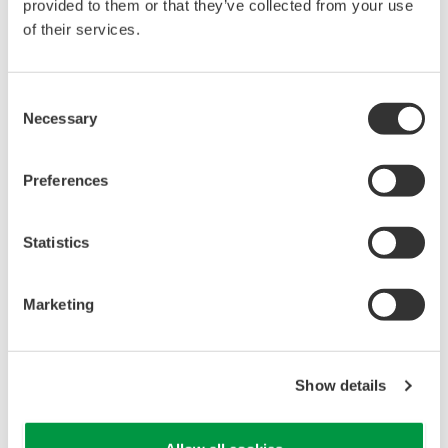
provided to them or that they’ve collected from your use
of their services.
Consent
Necessary
Selection
Preferences
Statistics
[
]
检查输入回路
Marketing
*1
检查
新安装的工厂设备
组件
，如
现场设备
、管道系
统
和控制系
统
，以确
认它们
是否按
设计
工作。例如，
检查
控制系
统
和
现场设备
的
联锁逻辑
和操作，在
现场设备
和控制系
统
之
间传输
模拟信号来
检
Show details
查
回路。
*2 CENTUM VP
ProSafe-RS
和
是OpreX控制和安全系统的系列