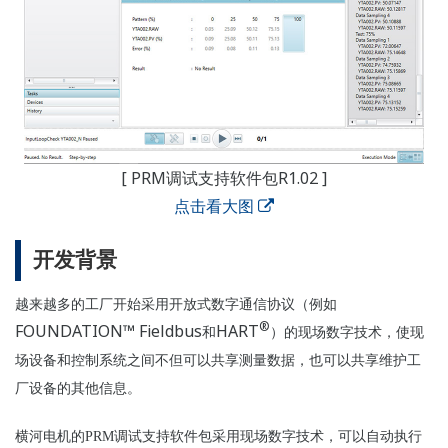
[ PRM调试支持软件包R1.02 ]
点击看大图
开发背景
越来越多的工厂开始
采用
开放式数字通信
协议
（例如
®
FOUNDATION™ Fieldbus
HART
和
）的
现场
数字技
术
，使
现
场设备
和控制系
统
之
间
不
但可以
共享
测量数据，也可以共享维护
工
厂
设备
的
其他
信息。
横河
电
机的
PRM
调试
支持软件包采用
现场
数字技
术，可以自动执行