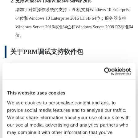
支持
Windows 10
和
Windows Server 2016
增加了
对
新操作系
统
的支持
：PC
机支持
Windows 10 Enterprise
64
位和
Windows 10 Enterprise 2016 LTSB 64
位
；
服
务
器
支持
Windows Server 2016
标
准
64
位和
Windows Server 2008 R2
标
准
64
位
。
关于
PRM
调试
支持
软
件包
该软
件包便于工厂设备
调试
和定期
维护
。将基金会
现场总线、
HART
*2
CENTUM™ VP
的
现场设备、连接到
横河集散控制系统
和安全仪
*2
ProSafe™-RS
表系统
上，
在模拟输出模式下进行连接检查、距离
检查、线性化检查和回路检查，提高工作效率，并生成工作报告。
This website uses cookies
We use cookies to personalise content and ads, to
*2
PRM™
与横河
电
机的
工厂资源
管理
软
件一起使用
时
，
PRM
调试
支
provide social media features and to analyse our traffic.
持
软
件包可提高工厂
调试
和定期
维护
工作的效率。
We also share information about your use of our site with
our social media, advertising and analytics partners who
may combine it with other information that you’ve