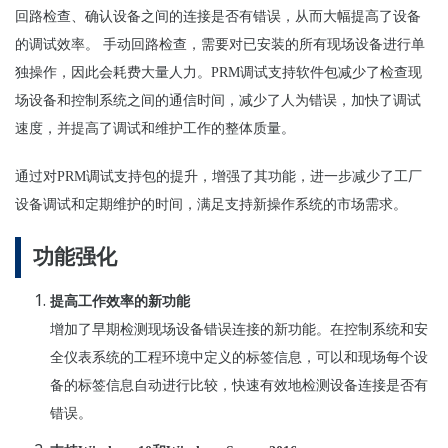
回路
检查、确认设备之间的连接是否有错误，从而
大幅提高了设备
的
调试
效率。
手
动
回路
检查
，需要
对
已安装的所有
现场设备进行单
独操作，
因此会耗费大量人力。PRM
调试
支持软件包减少了
检查现
场设备
和控制系
统
之
间的
通信
时间
，减少了人
为错误
，加快了
调试
速度，并提高了
调试
和
维护
工作的整体
质
量。
通
过对
PRM
调试
支持包的提升
，增
强
了其功能，
进
一步减少了工厂
设备
调试
和定期
维护的时间
，
满足支持
新操作系
统的市场需求
。
功能强化
提高工作效率的新功能
增加
了早期检测现场设备错误连接的新功能。在控制系统和安
全仪表系统的工程环境中定义的标签信息，可以和现场每个设
备的标签信息自动进行比较，快速有效地检测设备连接是否有
错误。