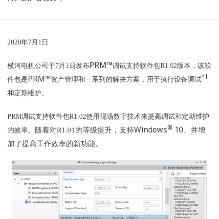
2020
年7月1日
PRM™
横河
电
机公司
于7月1日
发布
调试
支持
软
件包
R1.02
版本
，
该软
*1
PRM™
件包是
资产
管
理和一系
列的解决方案，用于
执
行设备
调试
和定期
维护
。
PRM
调试
支持
软
件包
R1.02
使用
现场
数字技
术
来提高
调试
和定期
维护
®
Windows
10
随着
对
R1.01
的等级提升
，支持
、并增
的效率。
加了提高工作效率的新功能。