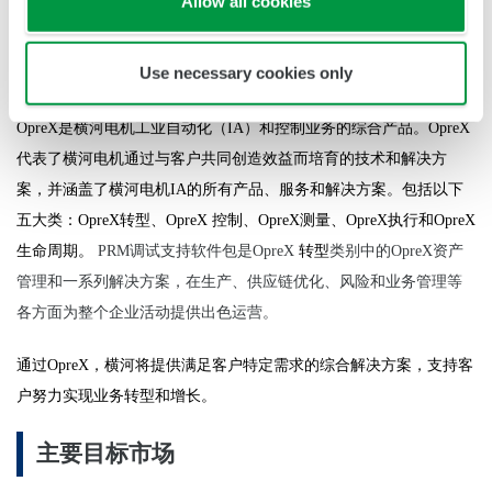
Allow all cookies
解决方案，而PRM是OpreX资产管理和全系列的解决方案
Use necessary cookies only
关于
OpreX
OpreX
是横河
电
机工
业
自
动
化
（
IA
）和控制
业务
的
综
合产品
。
OpreX
代表了横河
电
机通
过
与客
户
共同
创
造效益
而培育的技
术
和解决方
案，并涵盖了横河
电
机
IA
的所有
产
品、服
务
和解决方案。
包括以下
五大
类
：
OpreX
转
型
、
OpreX
控制、
OpreX
测
量
、
OpreX
执
行
和
OpreX
生命周期。
PRM
调试
支持
软件
包是
OpreX
转
型
类别
中的
OpreX
资产
管理和
一
系列解决方案，
在生
产
、供
应链优
化、
风险
和
业务
管理等
各方面
为整个企业活动
提供出色运营。
通
过
OpreX
，横河将提供
满
足客户特定需求的
综
合解决方案，支持客
户
努力
实现业务转
型和增
长
。
主要目
标
市
场