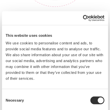
我们先进的解决方案套件包括：
This website uses cookies
We use cookies to personalise content and ads, to
资产性能管理（APM）：
BaxEnergy的资产性能
provide social media features and to analyse our traffic.
管理系统是用于监测、控制和优化跨技术、跨厂商
We also share information about your use of our site with
可再生能源发电厂的先进软件平台。
our social media, advertising and analytics partners who
计算机化维护管理系统(CMMS)：
可在单一位置轻
may combine it with other information that you’ve
松处理和存储发电厂的生命周期信息、运营和活
provided to them or that they’ve collected from your use
of their services.
动。
电网控制解决方案：
BaxEnergy的电厂控制器、智
能数据记录仪和监控与数据采集（SCADA）系
Consent
统，确保在不断变化的电网条件下保持电网的稳定
Necessary
Selection
性和合规性。