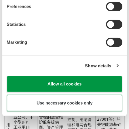
OT网络安全即服务：
为OT环境和关键基础设施提
Preferences
供防护、合规性和韧性。
Statistics
计算机化维护
Marketing
资产性能管
管理系统
电网控制
网络安全
理
（CMMS）
跨多个来源协
统一监控可
调和优化实时
Show details
为OT环境提
再生能源资
跨站点的集中
发电、储能与
供防护、合规
用
产、先进分
化运营与维护
消耗，确保电
性和韧性
途
析和跨多技
活动管理
网稳定性、合
术组合的性
Allow all cookies
规性和成本效
能优化
益
面向需要确保
面向需要对可
面向
面向需要集中
Use necessary cookies only
监管合规（如
再生能源、储
DSO/TSO、
维护工作流和
NIS2、IEC
能和混合资产
大型公用事
资产生命周期
62443、ISO
组合进行实时
业公司、中
管理的运营维
27001等）的
控制、消纳管
小型IPP、
护服务提供
关键能源基础
用
理和电网合规
工业承购
商、资产管理