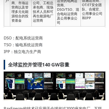
设施运营商、
户
运营的电网运
商、市场运
公司、工程总
OT/IT安全团
营商、
营商以及管
承包商、现场
队、合规官、
DSO/TSO、混
理多元化能
技术人员和可
公用事业公司
合电站运营商
源组合的投
再生能源电厂
和IPP
及公用事业公
资基金
运营商
司
DSO：配电系统运营商
TSO：输电系统运营商
IPP：独立电力生产商
全球监控并管理140 GW容量
BaxEnergy的技术已应用于全球超过2000座发电厂，互联