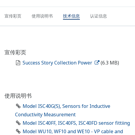
宣传彩页
使用说明书
技术信息
认证信息
宣传彩页
Success Story Collection Power
(6.3 MB)
使用说明书
Model ISC40G(S), Sensors for Inductive
Conductivity Measurement
Model ISC40FF, ISC40FS, ISC40FD sensor fittiing
Model WU10, WF10 and WE10 - VP cable and