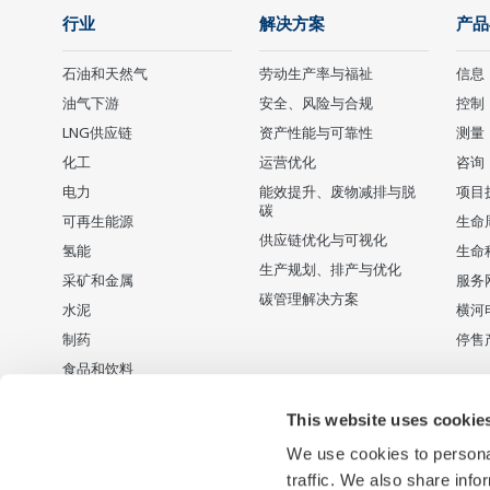
行业
解决方案
产品
石油和天然气
劳动生产率与福祉
信息
油气下游
安全、风险与合规
控制
LNG供应链
资产性能与可靠性
测量
化工
运营优化
咨询
电力
能效提升、废物减排与脱
项目
碳
可再生能源
生命
供应链优化与可视化
氢能
生命
生产规划、排产与优化
采矿和金属
服务
碳管理解决方案
水泥
横河
制药
停售
食品和饮料
纸浆和造纸
This website uses cookie
钢铁
We use cookies to personal
供排水
traffic. We also share info
电池制造