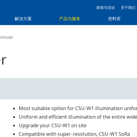
新闻与活动
关于我们
解决方案
产品与服务
资料库
rmizer
r
Most suitable option for CSU-W1 illumination unifo
Uniform and efficient illumination of the entire wide
Upgrade your CSU-W1 on site
Compatible with super-resolution, CSU-W1 SoRa