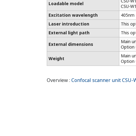
CSU-W1
Loadable model
CSU-W1
Excitation wavelength
405nm
Laser introduction
This op
External light path
This op
Main 
External dimensions
Option
Main un
Weight
Option 
Overview :
Confocal scanner unit CSU-