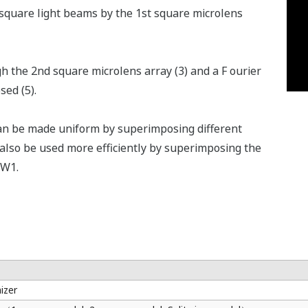
le square light beams by the 1st square microlens
 the 2nd square microlens array (3) and a F ourier
ed (5).
 can be made uniform by superimposing different
 also be used more efficiently by superimposing the
-W1.
izer