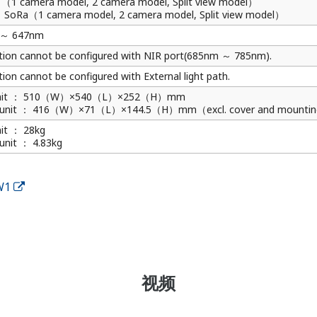
（1 camera model, 2 camera model, Split view model）
 SoRa（1 camera model, 2 camera model, Split view model）
 ～ 647nm
tion cannot be configured with NIR port(685nm ～ 785nm).
tion cannot be configured with External light path.
unit ： 510（W）×540（L）×252（H）mm
 unit ： 416（W）×71（L）×144.5（H）mm（excl. cover and mountin
it ： 28kg
unit ： 4.83kg
W1
视频