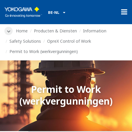
BE-NL
Home
Producten & Diensten
Information
Safety Solutions
OpreX Control of Work
Permit to Work (werkvergunningen)
Permit to Work
(werkvergunningen)