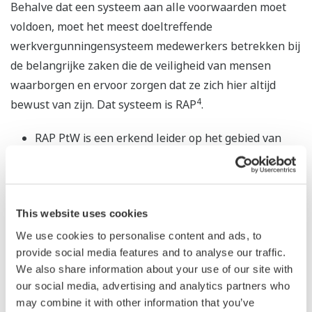
Behalve dat een systeem aan alle voorwaarden moet
voldoen, moet het meest doeltreffende
werkvergunningensysteem medewerkers betrekken bij
de belangrijke zaken die de veiligheid van mensen
waarborgen en ervoor zorgen dat ze zich hier altijd
4
bewust van zijn. Dat systeem is RAP
.
RAP PtW is een erkend leider op het gebied van
digitale werkvergunningen.
De oplossing is een omvattend en
gebruiksvriendelijk elektronisch
This website uses cookies
risicobeoordelings- en werkvergunningensysteem.
Het unieke, intelligente ontwerp op basis van
We use cookies to personalise content and ads, to
provide social media features and to analyse our traffic.
pictogrammen zorgt ervoor dat alle regels en
We also share information about your use of our site with
controles gemakkelijk kunnen worden toegepast,
our social media, advertising and analytics partners who
terwijl het brede scala aan configuraties zich
may combine it with other information that you’ve