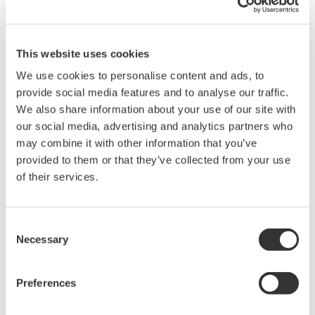
Unternehmen einen gemeinsam genutzten OT-
Cloud-Dienst entwickeln und bereitstellen. Auf
diese Weise werden nicht nur schnelle
This website uses cookies
Systemerneuerungen und
We use cookies to personalise content and ads, to
Funktionserweiterungen nach Bedarf möglich,
provide social media features and to analyse our traffic.
sondern auch ein nahtloser Datenaustausch
We also share information about your use of our site with
zwischen den Anwendern und eine Optimierung
our social media, advertising and analytics partners who
der gesamten Lie-ferketten beim Hersteller.
may combine it with other information that you’ve
Durch die Analyse von Daten können
provided to them or that they’ve collected from your use
of their services.
beispielsweise Fertigungstechniken ermittelt
werden, mit denen sich die
Kohlendioxidemissionen (CO2) nicht nur einzelner
Consent
Unternehmen, sondern auch über ganze
Necessary
Selection
Lieferketten hinweg reduzieren lassen.
Ausbau des Partnernetzwerks
Preferences
Die beiden Unternehmen möchten weitere Partner