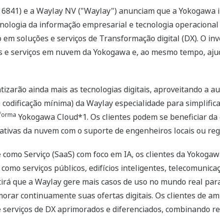
 6841) e a Waylay NV ("Waylay") anunciam que a Yokogawa i
ecnologia da informação empresarial e tecnologia operacional
em soluções e serviços de Transformação digital (DX). O in
vos e serviços em nuvem da Yokogawa e, ao mesmo tempo, aju
tizarão ainda mais as tecnologias digitais, aproveitando a
codificação mínima) da Waylay especialidade para simplific
aforma
Yokogawa Cloud*1. Os clientes podem se beneficiar da 
ativas da nuvem com o suporte de engenheiros locais ou reg
e como Serviço (SaaS) com foco em IA, os clientes da Yokog
como serviços públicos, edifícios inteligentes, telecomunic
tirá que a Waylay gere mais casos de uso no mundo real par
morar continuamente suas ofertas digitais. Os clientes de
erviços de DX aprimorados e diferenciados, combinando re