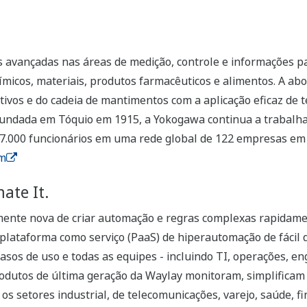
avançadas nas áreas de medição, controle e informações p
uímicos, materiais, produtos farmacêuticos e alimentos. A ab
tivos e do cadeia de mantimentos com a aplicação eficaz de te
Fundada em Tóquio em 1915, a Yokogawa continua a trabalha
17.000 funcionários em uma rede global de 122 empresas em 
m
ate It.
nte nova de criar automação e regras complexas rapidamen
plataforma como serviço (PaaS) de hiperautomação de fáci
asos de uso e todas as equipes - incluindo TI, operações, en
rodutos de última geração da Waylay monitoram, simplificam
s setores industrial, de telecomunicações, varejo, saúde, fin