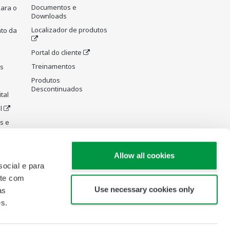
Documentos e
para o
Downloads
Localizador de produtos
to da
Portal do cliente
Treinamentos
as
Produtos
Descontinuados
tal
l
s e
ecção
Allow all cookies
ocial e para
ite com
Use necessary cookies only
as
es.