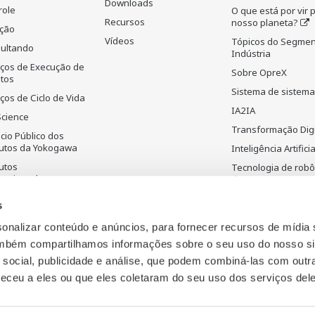
Downloads
role
O que está por vir 
Recursos
nosso planeta?
ção
Vídeos
Tópicos do Segmen
ultando
Indústria
iços de Execução de
Sobre OpreX
etos
Sistema de sistem
ços de Ciclo de Vida
IA2IA
Science
Transformação Digi
cio Público dos
utos da Yokogawa
Inteligência Artificia
utos
Tecnologia de robô
ontinuados
drones
Tecnologia de det
s
e suas aplicações
nalizar conteúdo e anúncios, para fornecer recursos de mídia s
Também compartilhamos informações sobre o seu uso do nosso s
 social, publicidade e análise, que podem combiná-las com outr
eceu a eles ou que eles coletaram do seu uso dos serviços del