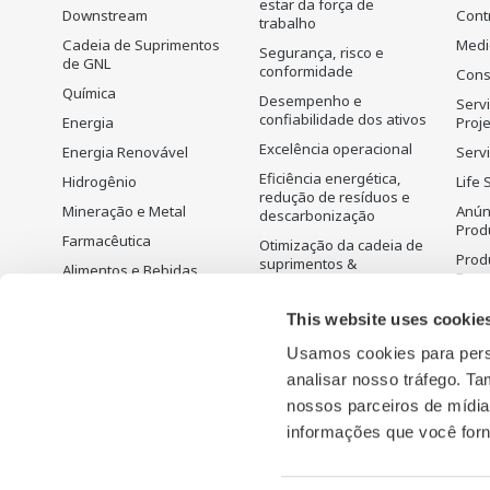
estar da força de
Downstream
Cont
trabalho
Cadeia de Suprimentos
Medi
Segurança, risco e
de GNL
conformidade
Cons
Química
Desempenho e
Serv
confiabilidade dos ativos
Energia
Proj
Excelência operacional
Energia Renovável
Servi
Eficiência energética,
Hidrogênio
Life 
redução de resíduos e
Mineração e Metal
Anún
descarbonização
Prod
Farmacêutica
Otimização da cadeia de
Prod
suprimentos &
Alimentos e Bebidas
Desc
Visibilidade
Papel e Celulose
Planejamento,
This website uses cookie
Ferro e Aço
programação e
otimização da produção
Usamos cookies para perso
Água e Esgoto
Solução de
analisar nosso tráfego. 
Semicondutores
Gerenciamento de
nossos parceiros de mídia
Carbono
informações que você forn