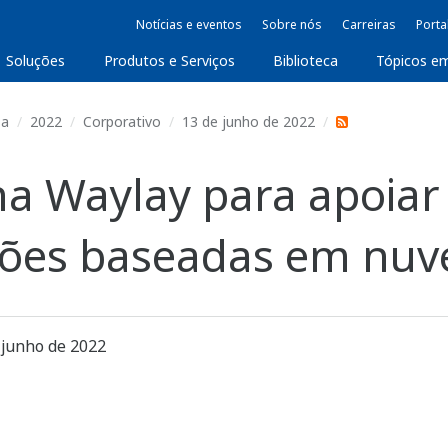
Notícias e eventos
Sobre nós
Carreiras
Porta
Soluções
Produtos e Serviços
Biblioteca
Tópicos e
sa
2022
Corporativo
13 de junho de 2022
a Waylay para apoiar
uções baseadas em nu
 junho de 2022