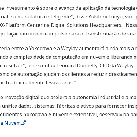
se investimento é sobre o avanço da aplicação da tecnologia
rial e a manufatura inteligente", disse Yukihiro Funyu, vice
DX-Platform Center na Digital Solutions Headquarters. "Nos
omputação em nuvem e impulsionará o Transformação de suas 
eria entre a Yokogawa e a Waylay aumentará ainda mais a n
ilitando a complexidade da computação em nuvem e liberando 
resolver", acrescentou Leonard Donnelly, CEO da Waylay. "A 
mo de automação ajudam os clientes a reduzir drasticament
ue tradicionalmente levava anos."
inovação digital que acelera a autonomia industrial e a ma
unifica dados, sistemas, fábricas e ativos para fornecer ins
 eficientes. Yokogawa A nuvem é extensível, desenvolvida 
wa Nuvem