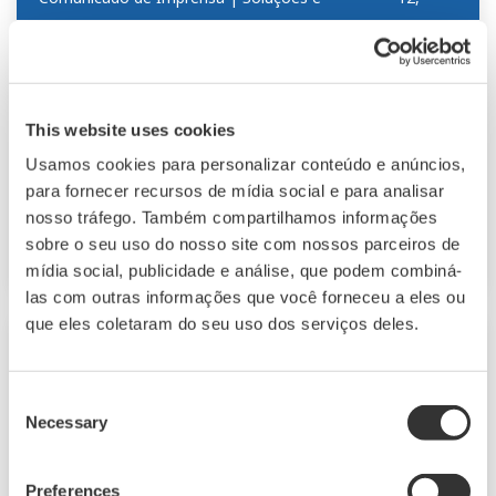
produtosjul
2018
Yokogawa Lança a Plataforma para
Controle Avançado e Estimativa R5.02
This website uses cookies
- Uma solução OpreX Asset Operations and
Usamos cookies para personalizar conteúdo e anúncios,
Optimization para aplicações em larga escala
para fornecer recursos de mídia social e para analisar
que permite a otimização do controle em toda a
nosso tráfego. Também compartilhamos informações
planta -
sobre o seu uso do nosso site com nossos parceiros de
mídia social, publicidade e análise, que podem combiná-
las com outras informações que você forneceu a eles ou
que eles coletaram do seu uso dos serviços deles.
Comunicado de Imprensa | Soluções e
8,
produtosjul
2018
Consent
Yokogawa Lançamentos CENTUM VP
Necessary
Selection
R6.06
- Aprimoramentos nesse produto principal da
Preferences