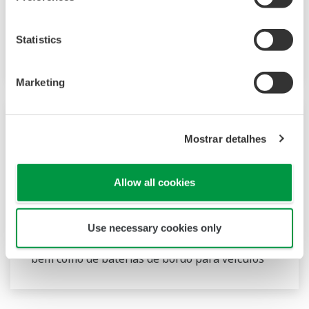
família de soluções OpreX Control and Safety
System que permitem atualizações rápidas do
Statistics
sistema e aumentam a produtividade -
Marketing
Comunicado de Imprensa | Soluções e
4,
Mostrar detalhes
produtosjul
2018
Yokogawa Adiciona o módulo de entrada
analógica de alta tensão à linha OpreX
Allow all cookies
Data Acquisition
- Para o desenvolvimento de veículos elétricos,
Use necessary cookies only
de célula de combustível e híbridos plug-in,
bem como de baterias de bordo para veículos