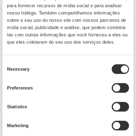
para fornecer recursos de mídia social e para analisar
nosso tráfego. Também compartilhamos informações
sobre o seu uso do nosso site com nossos parceiros de
Comunicado de Imprensa | Corporativoabr
​ ​
25, 2011
mídia social, publicidade e análise, que podem combiná-
las com outras informações que você forneceu a eles ou
Adiamento do anúncio Plano de Negócios
que eles coletaram do seu uso dos serviços deles.
de Médio Prazo (PDF:20KB / 1P)
Consent
Necessary
Selection
Comunicado de Imprensa | Corporativoabr
​ ​
25, 2011
Preferences
Candidatos a diretor (PDF:20KB / 3P)
Statistics
Comunicado de Imprensa | Corporativoabr
​ ​
25, 2011
Marketing