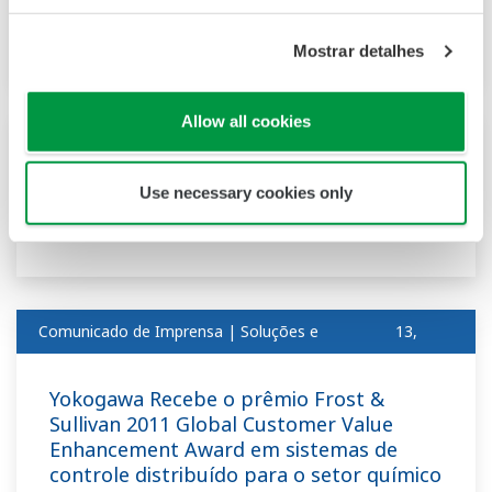
Aposentadoria/nomeação de diretores
externos (PDF:20KB / 2P)
Mostrar detalhes
Allow all cookies
Comunicado de Imprensa | Soluções e
21,
produtosabr
2011
Use necessary cookies only
Yokogawa Lança o sistema SCADA
FAST/TOOLS R9.04
Comunicado de Imprensa | Soluções e
13,
produtosabr
2011
Yokogawa Recebe o prêmio Frost &
Sullivan 2011 Global Customer Value
Enhancement Award em sistemas de
controle distribuído para o setor químico