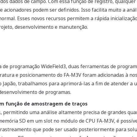
o dos dados de campo. Com essa função de registro, qualquer
de acionadores podem ser definidos. Isso facilita muito a a
 normal. Esses novos recursos permitem a rápida inicializaçã
rojeto, desenvolvimento e manutenção.
 de programação WideField3, duas ferramentas de program
atura e posicionamento do FA-M3V foram adicionadas à noss
 Japão, trabalhamos para aprimorá-las a fim de atender a 
 desenvolvimento de programas.
m função de amostragem de traços
s, permitindo uma análise altamente precisa de grandes qua
 memória SD em um slot no módulo de CPU FA-M3V, é possíve
 rastreamento que pode ser usado posteriormente para sol