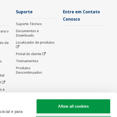
Suporte
Entre em Contato
Conosco
Suporte Técnico
Documentos e
para o
Downloads
Localizador de produtos
to da
Portal do cliente
Treinamentos
as
Produtos
Descontinuados
tal
l
s e
ecção
Allow all cookies
ocial e para