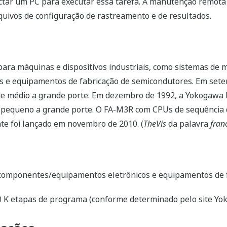
ctar um PC para executar essa tarefa. A manutenção remot
quivos de configuração de rastreamento e de resultados.
ara máquinas e dispositivos industriais, como sistemas de
 e equipamentos de fabricação de semicondutores. Em sete
 médio a grande porte. Em dezembro de 1992, a Yokogawa l
de pequeno a grande porte. O FA-M3R com CPUs de sequência d
te foi lançado em novembro de 2010. (
TheVis
da palavra
fran
componentes/equipamentos eletrônicos e equipamentos de 
0 K etapas de programa (conforme determinado pelo site Y