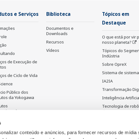
dutos e Serviços
Biblioteca
Tópicos em
Destaque
rmações
Documentos e
Downloads
role
O que está por vir 
Recursos
nosso planeta?
ção
Vídeos
Tópicos do Segmen
ultando
Indústria
iços de Execução de
Sobre OpreX
etos
Sistema de sistem
ços de Ciclo de Vida
IA2IA
Science
Transformação Digi
cio Público dos
utos da Yokogawa
Inteligência Artificia
utos
Tecnologia de robô
ontinuados
drones
Tecnologia de det
s
e suas aplicações
nalizar conteúdo e anúncios, para fornecer recursos de mídia s