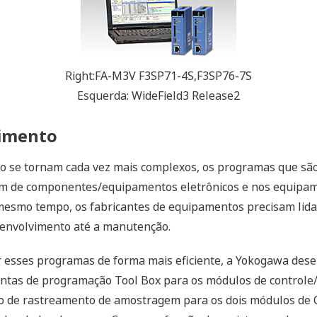
Right:FA-M3V F3SP71-4S,F3SP76-7S
Esquerda: WideField3 Release2
vimento
ão se tornam cada vez mais complexos, os programas que sã
m de componentes/equipamentos eletrônicos e nos equipam
 mesmo tempo, os fabricantes de equipamentos precisam li
esenvolvimento até a manutenção.
er esses programas de forma mais eficiente, a Yokogawa de
entas de programação Tool Box para os módulos de control
ção de rastreamento de amostragem para os dois módulos d