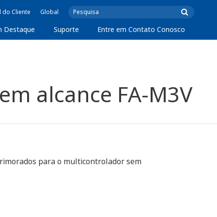
l do Cliente
Global
m Destaque
Suporte
Entre em Contato Conosco
sem alcance FA-M3V
primorados para o multicontrolador sem