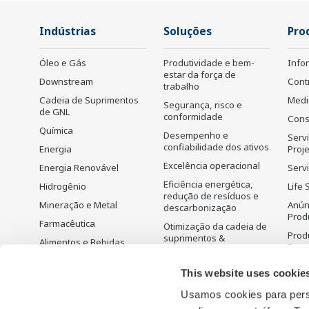
Indústrias
Soluções
Pro
Óleo e Gás
Produtividade e bem-
Info
estar da força de
Downstream
Cont
trabalho
Cadeia de Suprimentos
Medi
Segurança, risco e
de GNL
conformidade
Cons
Química
Desempenho e
Serv
confiabilidade dos ativos
Energia
Proj
Excelência operacional
Energia Renovável
Servi
Eficiência energética,
Hidrogênio
Life 
redução de resíduos e
Mineração e Metal
Anún
descarbonização
Prod
Farmacêutica
Otimização da cadeia de
Prod
suprimentos &
Alimentos e Bebidas
Desc
Visibilidade
Papel e Celulose
Planejamento,
This website uses cookie
Ferro e Aço
programação e
otimização da produção
Usamos cookies para perso
Água e Esgoto