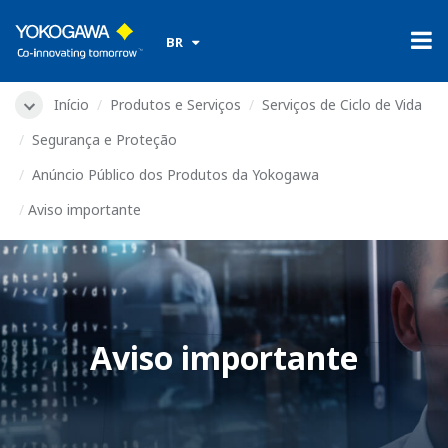
​ ​
BR
Início
Produtos e Serviços
Serviços de Ciclo de Vida
Segurança e Proteção
Anúncio Público dos Produtos da Yokogawa
Aviso importante
Aviso importante