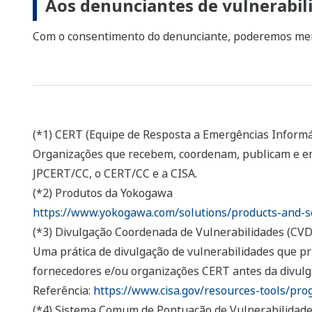
Aos denunciantes de vulnerabil
Com o consentimento do denunciante, poderemos men
(*1) CERT (Equipe de Resposta a Emergências Informá
Organizações que recebem, coordenam, publicam e emi
JPCERT/CC, o CERT/CC e a CISA.
(*2) Produtos da Yokogawa
https://www.yokogawa.com/solutions/products-and-se
(*3) Divulgação Coordenada de Vulnerabilidades (CVD
Uma prática de divulgação de vulnerabilidades que pri
fornecedores e/ou organizações CERT antes da divulg
Referência:
https://www.cisa.gov/resources-tools/pro
(*4) Sistema Comum de Pontuação de Vulnerabilidade