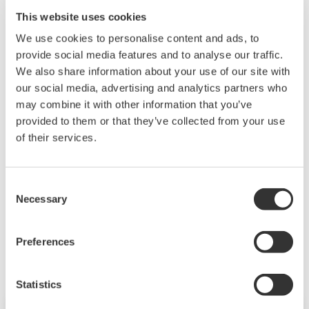
or distribution of the contents on the
This website uses cookies
Yokogawa Web site shall bear no
We use cookies to personalise content and ads, to
responsibility whatsoever for any
provide social media features and to analyse our traffic.
We also share information about your use of our site with
damages occurring as a result of the use
our social media, advertising and analytics partners who
of said contents.
may combine it with other information that you’ve
provided to them or that they’ve collected from your use
Downloading of the software indicates
of their services.
acceptance of the
Software Agreement
.
Consent
Necessary
Selection
Related Products & Solutions
Preferences
Statistics