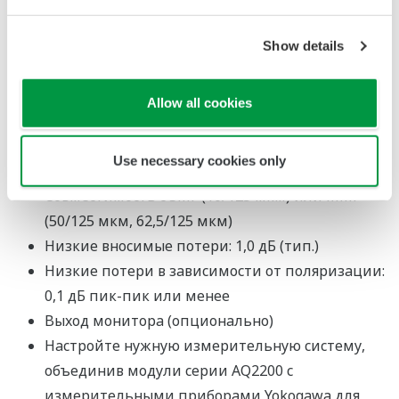
в фрейм-контроллере серии AQ2200, он позволяет
ослабить оптический выход до любого значения.
Show details
Большой диапазон ослабления: от 0 до 60 дБ
для версии SM; от 0 до 45 дБ для версии MM.
Allow all cookies
Широкий диапазон длин волн: от 1200 до 1700
нм для версии SM; от 800 до 1370 нм для версии
Use necessary cookies only
MM.
Совместимость с SMF (10/125 мкм) или MMF
(50/125 мкм, 62,5/125 мкм)
Низкие вносимые потери: 1,0 дБ (тип.)
Низкие потери в зависимости от поляризации:
0,1 дБ пик-пик или менее
Выход монитора (опционально)
Настройте нужную измерительную систему,
объединив модули серии AQ2200 с
измерительными приборами Yokogawa для