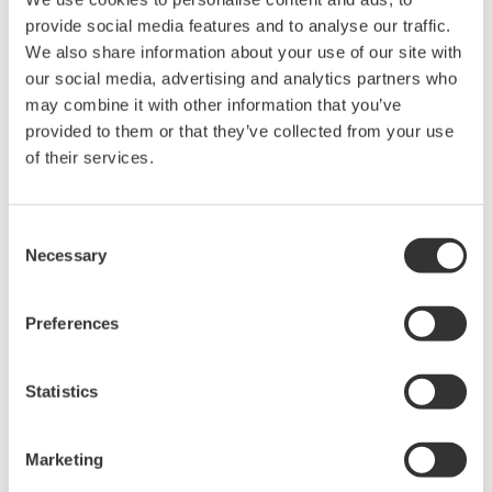
Многожильный разъем и измерение кабеля
provide social media features and to analyse our traffic.
Требуются AQ9340, AQ9436C и AQ9440C
We also share information about your use of our site with
Диапазон мощности: от -90 до +15 дБм
our social media, advertising and analytics partners who
(AQ2200-232); от -90 до +10 дБм (AQ2200-242)
may combine it with other information that you’ve
Погрешность: ±1,8% (1310 нм, AQ2200-232);
provided to them or that they’ve collected from your use
of their services.
±2,5% (850 нм, AQ2200-242)
Время усреднения: 100 мкм (минимальные
интервалы выборки)
Consent
К интерфейсному модулю AQ2200-202 можно
Necessary
Selection
подключить две сенсорные головки
Preferences
МОДУЛЬ ОПТИЧЕСКОГО АТТЕНЮАТОРА AQ2200-312
Statistics
AQ2200-312 — регулируемый оптический
Marketing
аттенюатор для серии AQ2200. Когда он установлен