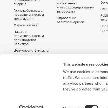
Opre
управлению
энергия
углеродосодержащими
Life 
Горнодобывающая
выбросами
промышленность и
Publ
Управление
металлургия
Yoko
электроэнергией
Фармацевтика
Прод
прои
Пищевая
промышленность и
производство
напитков
Целлюлозно-бумажная
промышленность
Металлургия
This website uses cookie
Вода и сточные воды
We use cookies to personal
Battery Manufacturing
traffic. We also share info
Semiconductor
analytics partners who may
they’ve collected from your
Условия использования
Политика конфиденциальности
Consent