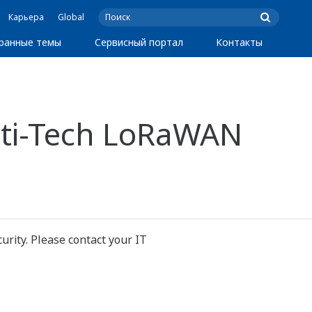
Карьера
Global
ранные темы
Сервисный портал
Контакты
lti-Tech LoRaWAN
rity. Please contact your IT