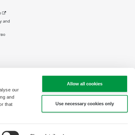
e
y and
тво
Allow all cookies
alyse our
ing and
Use necessary cookies only
r that
Карта сайта