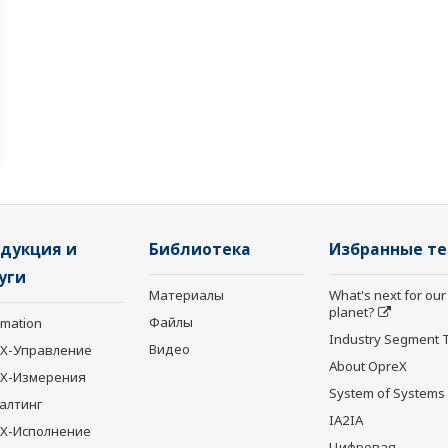
дукция и
Библиотека
Избранные т
уги
Материалы
What's next for our
planet?
Файлы
rmation
Industry Segment 
Видео
X-Управление
About OpreX
eX-Измерения
System of Systems
алтинг
IA2IA
X-Исполнение
Цифровая