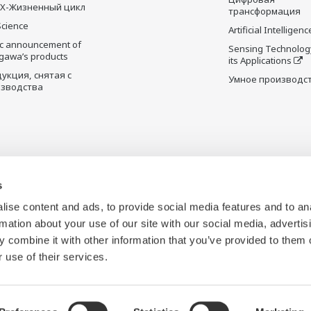
X-Жизненный цикл
трансформация
Science
Artificial Intelligenc
ic announcement of
Sensing Technolog
gawa’s products
its Applications
укция, снятая с
Умное производс
зводства
s
ise content and ads, to provide social media features and to an
rmation about your use of our site with our social media, advertis
 combine it with other information that you’ve provided to them o
 use of their services.
Файлы Cookies и Web Beacons
Политика социальных сетей