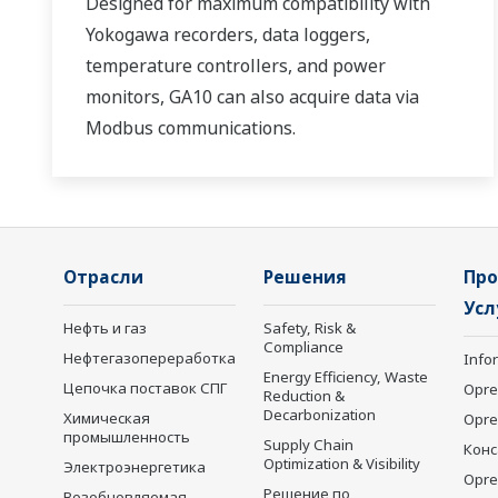
Designed for maximum compatibility with
Yokogawa recorders, data loggers,
temperature controllers, and power
monitors, GA10 can also acquire data via
Modbus communications.
Отрасли
Решения
Про
Усл
Нефть и газ
Safety, Risk &
Compliance
Нефтегазопереработка
Info
Energy Efficiency, Waste
Цепочка поставок СПГ
Opre
Reduction &
Decarbonization
Химическая
Opr
промышленность
Supply Chain
Конс
Optimization & Visibility
Электроэнергетика
Opre
Решение по
Возобновляемая