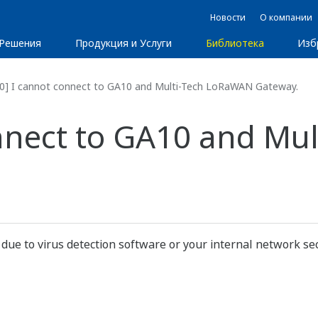
Новости
О компании
Решения
Продукция и Услуги
Библиотека
Изб
0] I cannot connect to GA10 and Multi-Tech LoRaWAN Gateway.
nnect to GA10 and Mu
ue to virus detection software or your internal network secu