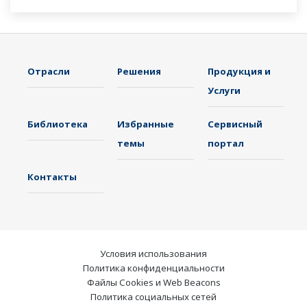
устройствам. Функция ИИ в стандартной
комплектации. Поддержка FDA 21 CFR Часть
11 и AMS2750E / NADCAP.
Отрасли
Решения
Продукция и
Услуги
Библиотека
Избранные
Сервисный
темы
портал
Контакты
Условия использования
Политика конфиденциальности
Файлы Cookies и Web Beacons
Политика социальных сетей