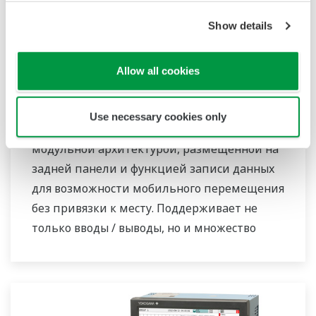
Show details
Allow all cookies
Сенсорный экран GP10 / GP20
SMARTDAC + TM GP10 / GP20 – это
Use necessary cookies only
портативный безбумажный регистратор с
модульной архитектурой, размещенной на
задней панели и функцией записи данных
для возможности мобильного перемещения
без привязки к месту. Поддерживает не
только вводы / выводы, но и множество
протоколов связи, поэтому вы можете
подключаться к различным устройствам.
Функция ИИ в стандартной комплектации.
Поддержка FDA 21 CFR Часть 11 и AMS2750E