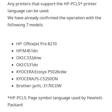
Any printers that support the HP-PCL5* printer
language can be used.
We have already confirmed the operation with the
following 7 models.
HP: OfficeJet Pro 8210
HP:M451dn
OKI:C332dnw
OKI:C531dn
KYOCERA:Ecosys P5026cdw
KYOCERA:FS-C5250DN
Brother-ja:HL-3170CDW
*HP-PCL5: Page symbol language used by Hewlett-
Packard