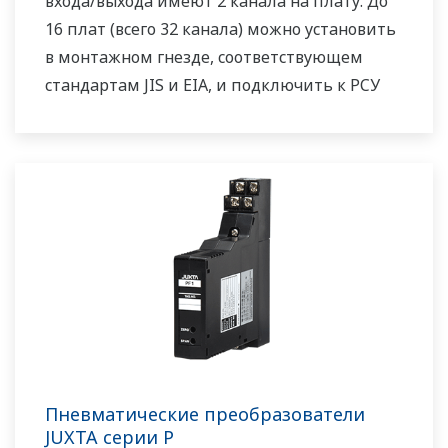
входа/выхода имеют 2 канала на плату. До
16 плат (всего 32 канала) можно установить
в монтажном гнезде, соответствующем
стандартам JIS и EIA, и подключить к РСУ
(Yokogawa CENTUM-XL, µ-XL и пр.) с
помощью блочного соединения кабелем
Пневматические преобразователи
JUXTA серии P