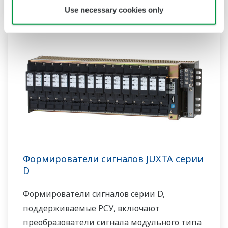
постоянного тока; VJRK с вводами РДТ; VJTK с
Use necessary cookies only
термопарными входами; VJUK
с универсальными входами
Формирователи сигналов JUXTA серии
D
Формирователи сигналов серии D,
поддерживаемые РСУ, включают
преобразователи сигнала модульного типа