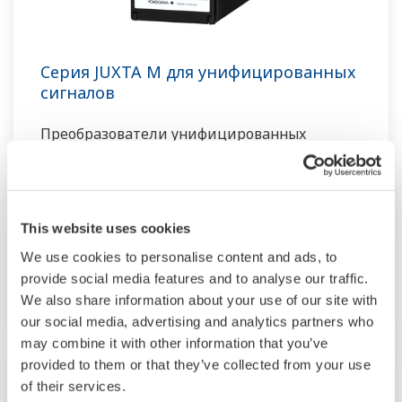
Серия JUXTA M для унифицированных
сигналов
Преобразователи унифицированных
сигналов серии M являются
формирователями сигналов вставного типа
для общих сигналов КИП. Их диапазон
This website uses cookies
входных / выходных сигналов составляет от
We use cookies to personalise content and ads, to
4 до 20 мА постоянного тока или от 1 до 5 В
provide social media features and to analyse our traffic.
постоянного тока
We also share information about your use of our site with
our social media, advertising and analytics partners who
may combine it with other information that you’ve
provided to them or that they’ve collected from your use
of their services.