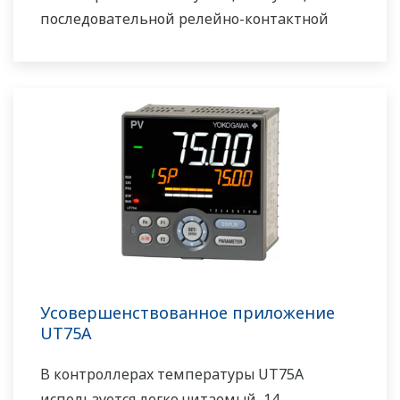
последовательной релейно-контактной
логики включена в стандартную
комплектацию. Небольшая глубина
контроллера помогает сэкономить место на
приборной панели. UT55A/UT52A также
поддерживает открытые сети, такие как
связь Ethernet
Усовершенствованное приложение
UT75A
В контроллерах температуры UT75A
используется легко читаемый, 14-