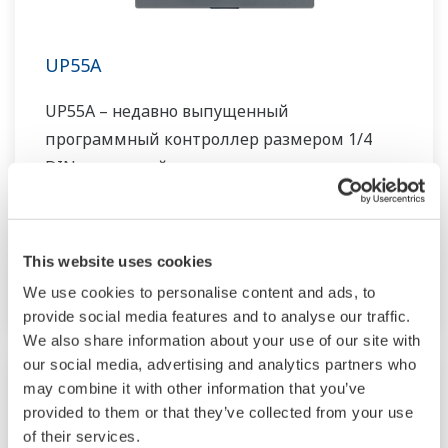
UP55A
UP55A – недавно выпущенный
программный контроллер размером 1/4
DIN, имеющий возможность написания до
30 шаблонов программ, и одновременный
контроль за 8 событиями PV, 16
временными событиями, и 8 аварийными
This website uses cookies
сигналами. Также функция
We use cookies to personalise content and ads, to
последовательности релейно-контактной
provide social media features and to analyse our traffic.
логики включена, как стандартная
We also share information about your use of our site with
our social media, advertising and analytics partners who
may combine it with other information that you’ve
provided to them or that they’ve collected from your use
of their services.