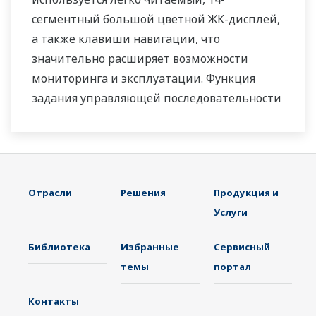
сегментный большой цветной ЖК-дисплей,
а также клавиши навигации, что
значительно расширяет возможности
мониторинга и эксплуатации. Функция
задания управляющей последовательности
релейно-контактной логики включена в
стандартную комплектацию. Небольшая
глубина контроллера помогает сэкономить
место на приборной панели. Также UT75A
Отрасли
Решения
Продукция и
поддерживает открытые сети, такие как
Услуги
связь Ethernet.
Библиотека
Избранные
Сервисный
темы
портал
Контакты