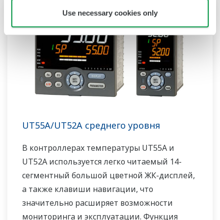
комплектацию. Небольшая глубина
Use necessary cookies only
контроллера помогает сэкономить место на
приборной панели. UT35A/UT32A также
поддерживает открытые сети, такие как
связь Ethernet.
UT55A/UT52A среднего уровня
В контроллерах температуры UT55A и
UT52A используется легко читаемый 14-
сегментный большой цветной ЖК-дисплей,
а также клавиши навигации, что
значительно расширяет возможности
мониторинга и эксплуатации. Функция