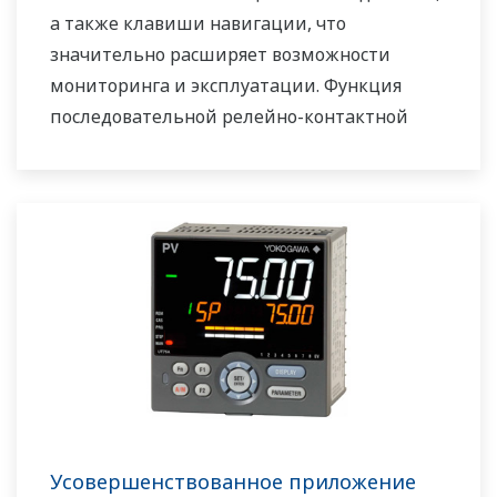
а также клавиши навигации, что
значительно расширяет возможности
мониторинга и эксплуатации. Функция
последовательной релейно-контактной
логики включена в стандартную
комплектацию. Небольшая глубина
контроллера помогает сэкономить место на
приборной панели. UT55A/UT52A также
поддерживает открытые сети, такие как
связь Ethernet
Усовершенствованное приложение