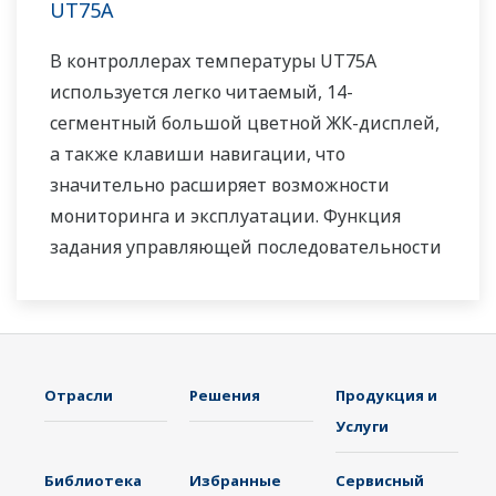
UT75A
В контроллерах температуры UT75A
используется легко читаемый, 14-
сегментный большой цветной ЖК-дисплей,
а также клавиши навигации, что
значительно расширяет возможности
мониторинга и эксплуатации. Функция
задания управляющей последовательности
релейно-контактной логики включена в
стандартную комплектацию. Небольшая
глубина контроллера помогает сэкономить
место на приборной панели. Также UT75A
Отрасли
Решения
Продукция и
поддерживает открытые сети, такие как
Услуги
связь Ethernet.
Библиотека
Избранные
Сервисный