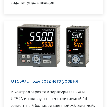
задания управляющей
последовательности релейно-контактной
логики включена в стандартную
комплектацию. Небольшая глубина
контроллера помогает сэкономить место на
приборной панели. UT35A/UT32A также
поддерживает открытые сети, такие как
связь Ethernet.
UT55A/UT52A среднего уровня
В контроллерах температуры UT55A и
UT52A используется легко читаемый 14-
сегментный большой цветной ЖК-дисплей,