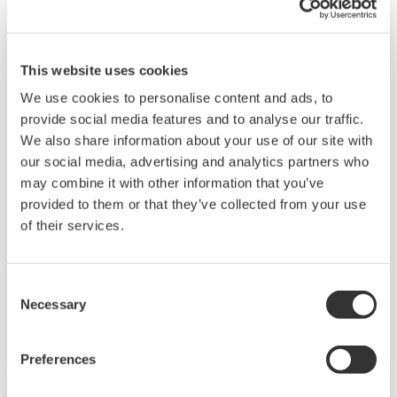
This website uses cookies
We use cookies to personalise content and ads, to
provide social media features and to analyse our traffic.
We also share information about your use of our site with
our social media, advertising and analytics partners who
UT32A-D
may combine it with other information that you’ve
provided to them or that they’ve collected from your use
UT32A-D – компактный цифровой
of their services.
контроллер с индикацией с выбираемым 2-
контурным управлением. Он также
Consent
включает функцию последовательной
Necessary
Selection
релейно-контактной логики
Preferences