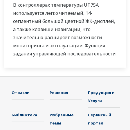
В контроллерах температуры UT75A
используется легко читаемый, 14-
сегментный большой цветной ЖК-дисплей,
а также клавиши навигации, что
значительно расширяет возможности
мониторинга и эксплуатации. Функция
задания управляющей последовательности
релейно-контактной логики включена в
стандартную комплектацию. Небольшая
глубина контроллера помогает сэкономить
место на приборной панели. Также UT75A
Отрасли
Решения
Продукция и
поддерживает открытые сети, такие как
Услуги
связь Ethernet.
Библиотека
Избранные
Сервисный
темы
портал