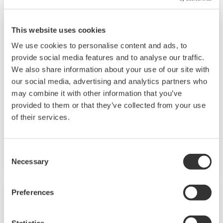
This website uses cookies
UP55A
We use cookies to personalise content and ads, to
provide social media features and to analyse our traffic.
UP55A – недавно выпущенный
We also share information about your use of our site with
программный контроллер размером 1/4
our social media, advertising and analytics partners who
DIN, имеющий возможность написания до
may combine it with other information that you’ve
30 шаблонов программ, и одновременный
provided to them or that they’ve collected from your use
контроль за 8 событиями PV, 16
of their services.
временными событиями, и 8 аварийными
сигналами. Также функция
Consent
последовательности релейно-контактной
Necessary
Selection
логики включена, как стандартная
Preferences