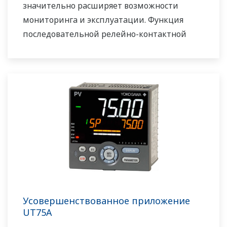
значительно расширяет возможности
мониторинга и эксплуатации. Функция
последовательной релейно-контактной
логики включена в стандартную
комплектацию. Небольшая глубина
контроллера помогает сэкономить место на
приборной панели. UT55A/UT52A также
поддерживает открытые сети, такие как
связь Ethernet
Усовершенствованное приложение
UT75A