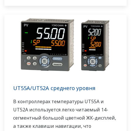
последовательности релейно-контактной
логики включена в стандартную
комплектацию. Небольшая глубина
контроллера помогает сэкономить место на
приборной панели. UT35A/UT32A также
поддерживает открытые сети, такие как
связь Ethernet.
UT55A/UT52A среднего уровня
В контроллерах температуры UT55A и
UT52A используется легко читаемый 14-
сегментный большой цветной ЖК-дисплей,
а также клавиши навигации, что