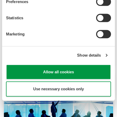
Preferences
EPMS предоставляет комплекс
программных приложений, которые
Statistics
интегрированы в системную платформу
управления в режиме реального времени
Marketing
FAST/TOOLS для облегчения управления
трубопроводами углеводородных
жидкостей и трубопроводами природного
Show details
газа.
Allow all cookies
Use necessary cookies only