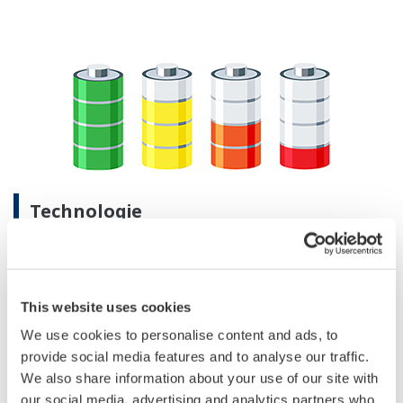
Technologie
Wenn erneuerbare Energien eingesetzt werden sollen,
ist es wichtig, die notwendigen Vorkehrungen zu
treffen, um die schwankenden
This website uses cookies
Stromerzeugungsmengen auszugleichen. Ein
We use cookies to personalise content and ads, to
Speichersystem kann dazu beitragen, ein Gleichgewicht
provide social media features and to analyse our traffic.
zwischen Angebot und Nachfrage zu schaffen. Hierfür
We also share information about your use of our site with
ist es wiederum unabdingbar, die Qualitätsklasse des
our social media, advertising and analytics partners who