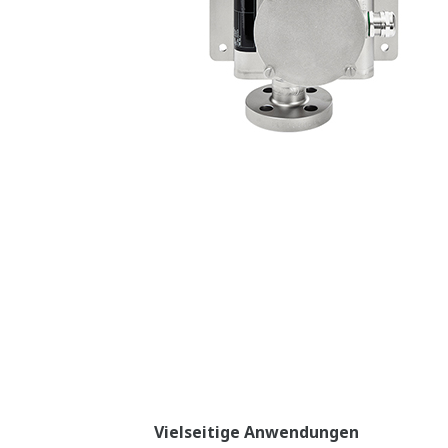
Hohe Durchflussleistung
Beste Messgenauigkeit bei hohen Duch
Die unübertroffene Genauigkeit am un
Flexibilität im Einsatzbereich von der 
Baureihe vereint eine lange Lebensda
zuverlässiger, dauerhaft hervorragende
Typische Anwendungen
Bitumen
Vertriebsnetze