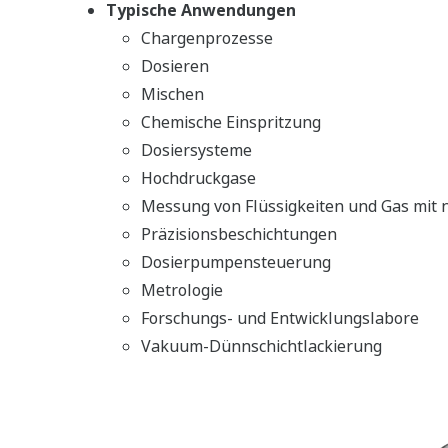
Entladen von Rohmilch-Tankern
Prozesswassergewinnung
Produktqualitätskontrolle
Zuckerindustrie
flussraten.
teren Ende des Messbereichs bietet maximale
technischen Planung bis zum finalen Einsatz. Diese
uer mit niedrigen Wartungskosten und
r Leistung.