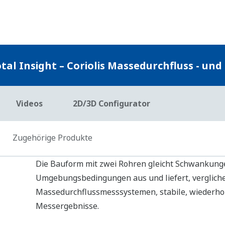
Speziell entwickelt und zertifiziert für Anwendung
Biotechnologie und für pharmazeutische Anwend
Diese Produktfamilie ist die angemessene Antwort
hygienische Prozesse, wobei eine anhaltende Prod
minimiert werden. Dies wird durch die bereitgest
verschiedene spezifische Funktionen vereinfacht.
Typische Anwendungen
Bioreaktorzufuhr
Flaschenbefüllung
Kohlensäure für Getränken
Entionisiertes Wasser
Gärungsprozesse
Saftverarbeitung
Melassenmessung
Online-Zuckerkonzentration