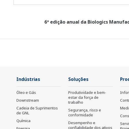
6ª edição anual da Biologics Manufac
Indústrias
Soluções
Pro
Óleo e Gás
Produtividade e bem-
Info
estar da força de
Downstream
Cont
trabalho
Cadeia de Suprimentos
Medi
Segurança, risco e
de GNL
conformidade
Cons
Química
Desempenho e
Serv
confiabilidade dos ativos
Energia
Proj