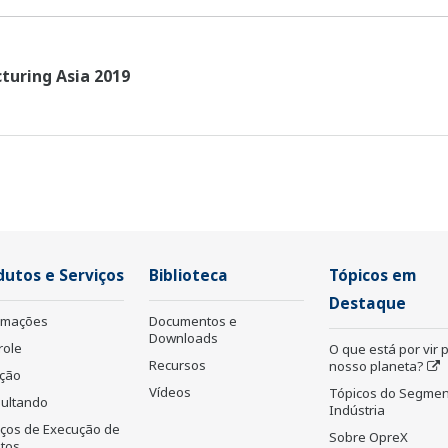
turing Asia 2019
dutos e Serviços
Biblioteca
Tópicos em
Destaque
rmações
Documentos e
Downloads
role
O que está por vir 
Recursos
nosso planeta?
ção
Vídeos
Tópicos do Segmen
ultando
Indústria
iços de Execução de
Sobre OpreX
etos