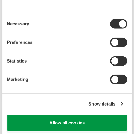
Consent
UP55A
Necessary
Selection
UP55A – недавно выпущенный
программный контроллер размером 1/4
Preferences
DIN, имеющий возможность написания до
30 шаблонов программ, и одновременный
Statistics
контроль за 8 событиями PV, 16
временными событиями, и 8 аварийными
Marketing
сигналами. Также функция
последовательности релейно-контактной
логики включена, как стандартная
Show details
Allow all cookies