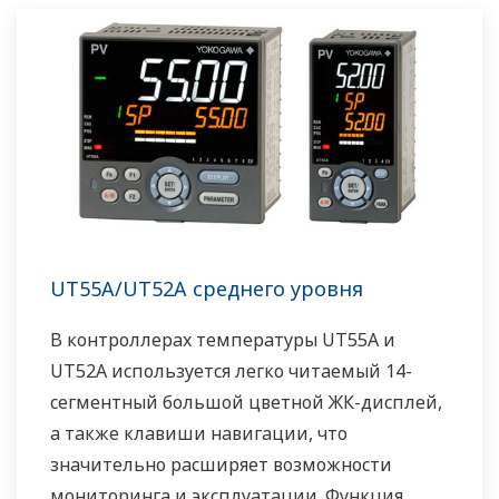
комплектацию. Небольшая глубина
контроллера помогает сэкономить место на
приборной панели. UT35A/UT32A также
поддерживает открытые сети, такие как
связь Ethernet.
UT55A/UT52A среднего уровня
В контроллерах температуры UT55A и
UT52A используется легко читаемый 14-
сегментный большой цветной ЖК-дисплей,
а также клавиши навигации, что
значительно расширяет возможности
мониторинга и эксплуатации. Функция