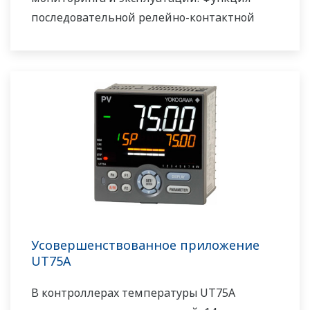
последовательной релейно-контактной
логики включена в стандартную
комплектацию. Небольшая глубина
контроллера помогает сэкономить место на
приборной панели. UT55A/UT52A также
поддерживает открытые сети, такие как
связь Ethernet
Усовершенствованное приложение
UT75A
В контроллерах температуры UT75A