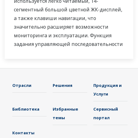
используется легко читаемый, 14-
сегментный большой цветной ЖК-дисплей,
а также клавиши навигации, что
значительно расширяет возможности
мониторинга и эксплуатации. Функция
задания управляющей последовательности
релейно-контактной логики включена в
стандартную комплектацию. Небольшая
глубина контроллера помогает сэкономить
место на приборной панели. Также UT75A
Отрасли
Решения
Продукция и
поддерживает открытые сети, такие как
Услуги
связь Ethernet.
Библиотека
Избранные
Сервисный
темы
портал
Контакты