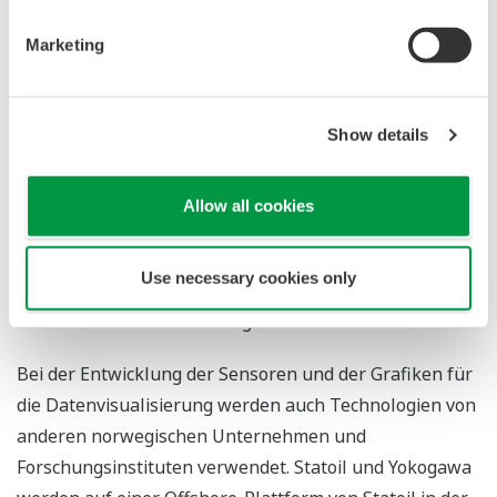
eingesehen werden kann. Die Daten werden
gespeichert und lassen sich jederzeit für
Marketing
Analysezwecke abrufen. Bei solchen Anwendungen
sind ISA100-Wireless-Feldsysteme verdrahteten Sys-
temen vorzuziehen, da die Datenerfassung über weit
Show details
verteilte Sensoren in der Anlage einfacher und
zuverlässiger ist, die Sensoren sich auch problemlos an
Allow all cookies
Stellen installieren lassen, wo sich eine Verdrahtung
schwierig gestalten würde, und zudem die
Use necessary cookies only
Verdrahtungskosten auch bei Systemen mit vielen
Sensoren wesentlich niedriger sind.
Bei der Entwicklung der Sensoren und der Grafiken für
die Datenvisualisierung werden auch Technologien von
anderen norwegischen Unternehmen und
Forschungsinstituten verwendet. Statoil und Yokogawa