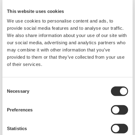
und Gasförderungsanlagen entwickelt und
This website uses cookies
implementiert. ISA100-Wireless-Feldsysteme von
We use cookies to personalise content and ads, to
Yokogawa werden bereits in verschiedenen von Statoil
provide social media features and to analyse our traffic.
betriebenen Anlagen eingesetzt.
We also share information about your use of our site with
our social media, advertising and analytics partners who
Entwicklung im Überblick
may combine it with other information that you’ve
Statoil und Yokogawa werden gemeinsam ein System
provided to them or that they’ve collected from your use
entwickeln, das die Anforderungen an Arbeits- und
of their services.
Gesundheitsschutz-Managementsysteme nach OHSAS
18001 erfüllt. Das Herzstück dieses Systems wird ein
Consent
ISA100-konformes drahtloses Feldgerätenetzwerk zur
Necessary
Selection
Erfassung von Daten mit Hilfe von Geräuschsensoren
sein, die über die gesamte Anlage verteilt sind. Die so
Preferences
erfassten Daten werden dann in Echtzeit über einen
Lageplan der Anlage gelegt, der entweder in einer
Statistics
zentralen Leitstelle oder über einen Cloud-Service