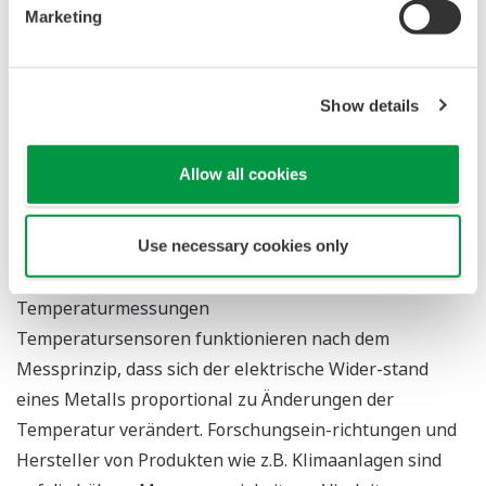
Recordern der GX und GP Serie stehen eine intuitive
Marketing
Touchpanel-Benutzeroberfläche und Bildschirme für
die Überwachung und Rege-lung von Temperatur und
Durchfluss zur Verfügung. Außerdem ermöglicht die bei
Show details
allen GX und GP Recordern serienmäßige Web-
Funktionalität die Fernüberwachung und -steuerung
Allow all cookies
über einen Webbrowser.
3. Vierleiter-Widerstandsthermometer
Use necessary cookies only
(RTD)/Widerstandsmodul für hochpräzise
Temperaturmessungen
Temperatursensoren funktionieren nach dem
Messprinzip, dass sich der elektrische Wider-stand
eines Metalls proportional zu Änderungen der
Temperatur verändert. Forschungsein-richtungen und
Hersteller von Produkten wie z.B. Klimaanlagen sind