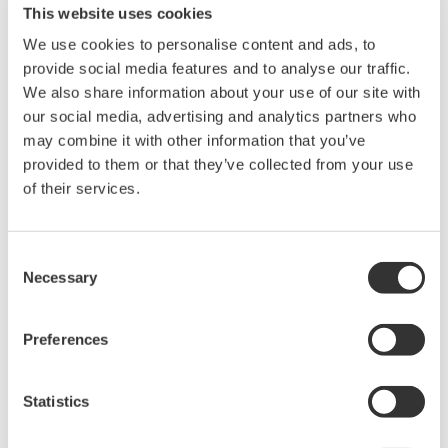
Industrieöfen oder der Steuerung des Dosiervorgangs
This website uses cookies
in Wasseraufbereitungsanlagen – sind Systeme
We use cookies to personalise content and ads, to
gefragt, die sich ohne aufwendiges Engineering schnell
provide social media features and to analyse our traffic.
We also share information about your use of our site with
und einfach installieren lassen. Bislang wa-ren für die
our social media, advertising and analytics partners who
Steuerung von Temperatur, Durchfluss und Druck ein
may combine it with other information that you’ve
Recorder und eine Steue-rung für jeden Regelkreis
provided to them or that they’ve collected from your use
erforderlich. Oder es musste eine spezifische Lösung
of their services.
konzipiert werden, die einen Recorder mit einer
programmierbaren Steuerung oder einem Touch Pa-nel
Consent
Display kombiniert.
Necessary
Selection
Bei Verwendung der neuen PID-Reglermodule aus
Release 4 kann SMARTDAC+ bis zu 20 Regelkreise
Preferences
steuern und überwachen. Bei der PID-Steuerung
handelt es sich um eine Art Feedback-Regelung. Dabei
Statistics
werden Prozessvariablen wie Temperatur, Druck und
Durch-fluss für jeden Regelkreis gesteuert. Bei den