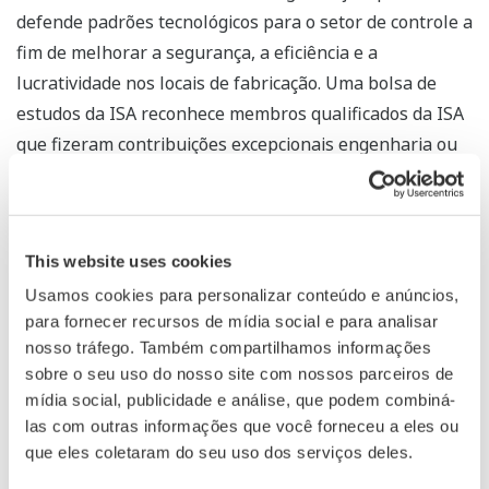
defende padrões tecnológicos para o setor de controle a
fim de melhorar a segurança, a eficiência e a
lucratividade nos locais de fabricação. Uma bolsa de
estudos da ISA reconhece membros qualificados da ISA
que fizeram contribuições excepcionais engenharia ou
científicas para a profissão de automação. Com base na
avaliação de colegas, é o grau mais alto de associação à
ISA. Os critérios de seleção são exigentes e apenas
This website uses cookies
alguns membros são eleitos a cada ano, o que torna
esse grau uma honra cobiçada. Este ano, cinco pessoas
Usamos cookies para personalizar conteúdo e anúncios,
para fornecer recursos de mídia social e para analisar
receberam essa honra.
nosso tráfego. Também compartilhamos informações
sobre o seu uso do nosso site com nossos parceiros de
Esse reconhecimento da Dra. Chen reflete as seguintes
mídia social, publicidade e análise, que podem combiná-
contribuições importantes que ela fez para o setor de
las com outras informações que você forneceu a eles ou
controle:
que eles coletaram do seu uso dos serviços deles.
Na ISA, a Dra. Chen esteve envolvida na padronização