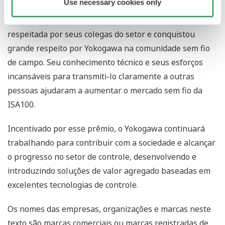
Use necessary cookies only
ISA100.20. Ela atuou como diretora da Divisão de
Comunicação da ISA de 2015 a 2017. Ela é amplamente
respeitada por seus colegas do setor e conquistou
grande respeito por Yokogawa na comunidade sem fio
de campo. Seu conhecimento técnico e seus esforços
incansáveis para transmiti-lo claramente a outras
pessoas ajudaram a aumentar o mercado sem fio da
ISA100.
Incentivado por esse prêmio, o Yokogawa continuará
trabalhando para contribuir com a sociedade e alcançar
o progresso no setor de controle, desenvolvendo e
introduzindo soluções de valor agregado baseadas em
excelentes tecnologias de controle.
Os nomes das empresas, organizações e marcas neste
texto são marcas comerciais ou marcas registradas de