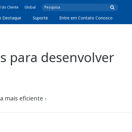
l do Cliente
Global
m Destaque
Suporte
Entre em Contato Conosco
 para desenvolver
 mais eficiente -