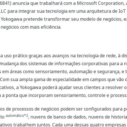
6841) anuncia que trabalhará com a Microsoft Corporation, 
 LLC para integrar sua tecnologia em uma arquitetura de IoT 
 a Yokogawa pretende transformar seu modelo de negócios, e
 negócios com mais eficiência.
ra uso prático graças aos avanços na tecnologia de rede, à d
 mudança dos sistemas de informações corporativas para a n
os em áreas como sensoriamento, automação e segurança, e t
s. Com sua ampla gama de especialidade em campos que vão d
plicativos, a Yokogawa poderá ajudar seus clientes a resolv
ta a ponta que incorporam sensoriamento, controle e proc
ivos de processos de negócios podem ser configurados para 
automático*2
nto
, nuvens de banco de dados, nuvens de histor
ativos trabalhem juntos. Cada uma dessas quatro empresas 