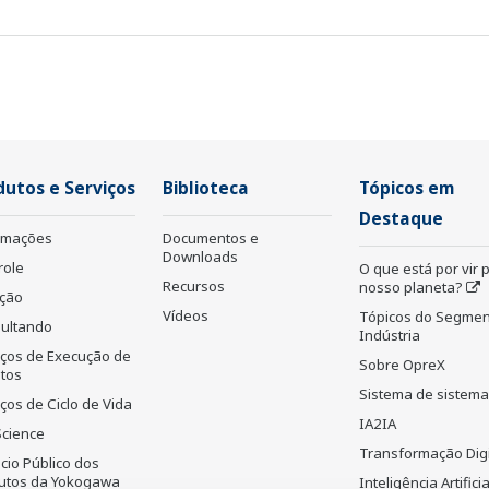
dutos e Serviços
Biblioteca
Tópicos em
Destaque
rmações
Documentos e
Downloads
role
O que está por vir 
Recursos
nosso planeta?
ção
Vídeos
Tópicos do Segmen
ultando
Indústria
iços de Execução de
Sobre OpreX
etos
Sistema de sistem
ços de Ciclo de Vida
IA2IA
Science
Transformação Digi
cio Público dos
utos da Yokogawa
Inteligência Artificia