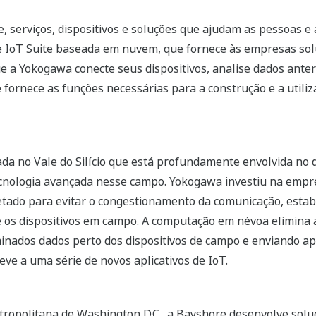
, serviços, dispositivos e soluções que ajudam as pessoas e
re IoT Suite baseada em nuvem, que fornece às empresas sol
e a Yokogawa conecte seus dispositivos, analise dados ante
 fornece as funções necessárias para a construção e a utiliz
da no Vale do Silício que está profundamente envolvida no 
cnologia avançada nesse campo. Yokogawa investiu na empr
jetado para evitar o congestionamento da comunicação, es
e os dispositivos em campo. A computação em névoa elimina 
inados dados perto dos dispositivos de campo e enviando ap
ve a uma série de novos aplicativos de IoT.
ropolitana de Washington D.C., a Bayshore desenvolve solu