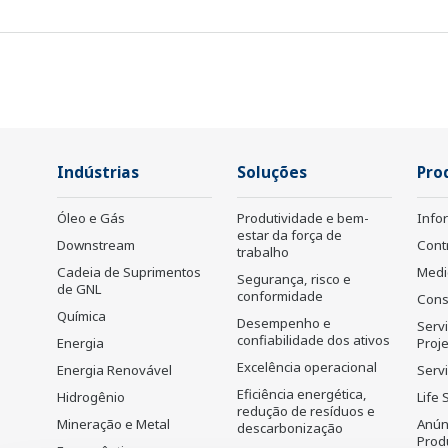
Indústrias
Soluções
Pro
Óleo e Gás
Produtividade e bem-
Info
estar da força de
Downstream
Cont
trabalho
Cadeia de Suprimentos
Medi
Segurança, risco e
de GNL
conformidade
Cons
Química
Desempenho e
Serv
confiabilidade dos ativos
Energia
Proj
Excelência operacional
Energia Renovável
Servi
Eficiência energética,
Hidrogênio
Life 
redução de resíduos e
Mineração e Metal
Anún
descarbonização
Prod