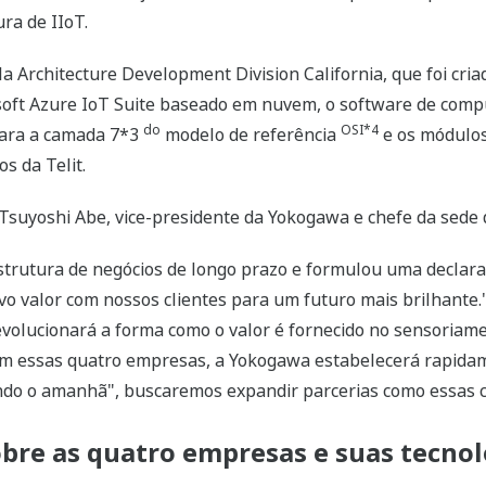
ra de IIoT.
 Architecture Development Division California, que foi cri
soft Azure IoT Suite baseado em nuvem, o software de com
do
OSI*4
para a camada 7*3
modelo de referência
e os módulos
s da Telit.
 Tsuyoshi Abe, vice-presidente da Yokogawa e chefe da sede
utura de negócios de longo prazo e formulou uma declaraçã
ovo valor com nossos clientes para um futuro mais brilhante
volucionará a forma como o valor é fornecido no sensoriam
com essas quatro empresas, a Yokogawa estabelecerá rapidam
ndo o amanhã", buscaremos expandir parcerias como essas co
bre as quatro empresas e suas tecnol