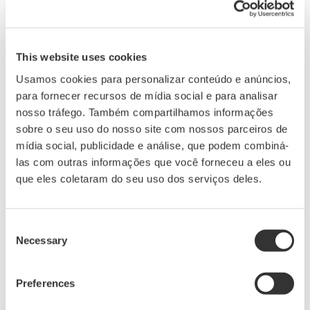
relacional).
* O OPC (Object linking and embedding for process
This website uses cookies
control) é o padrão de fato para a interoperabilidade no
Usamos cookies para personalizar conteúdo e anúncios,
setor de automação industrial e em outros campos,
para fornecer recursos de mídia social e para analisar
permitindo que os dados sejam trocados de forma
nosso tráfego. Também compartilhamos informações
segura e confiável, e a OPC Unified Architecture (OPC-
sobre o seu uso do nosso site com nossos parceiros de
UA) é a versão mais recente desse padrão. O OPC UA é
mídia social, publicidade e análise, que podem combiná-
las com outras informações que você forneceu a eles ou
independente de qualquer plataforma específica de
que eles coletaram do seu uso dos serviços deles.
hardware ou sistema operacional e garante alta
segurança e extensibilidade. Dessa forma, esse padrão
de comunicação é muito promissor para o Indústria 4.0.
Consent
Necessary
Selection
Principais mercados
Preferences
Indústrias de processo, como petróleo e gás,
petroquímica, química, ferro e aço, metais não ferrosos,