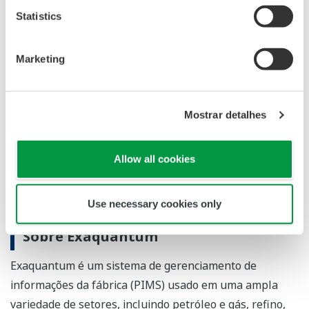
energia elétrica, papel e celulose, alimentos, produtos
Statistics
farmacêuticos e tratamento de água
Marketing
Aplicação
Coleta em tempo real da planta processar dados
Mostrar detalhes
em bancos de dados
Cálculo dos dados coletados
Allow all cookies
Exibição dos dados coletados em gráficos de
tendências e outros tipos de gráficos, planilhas,
etc.
Use necessary cookies only
Sobre Exaquantum
Exaquantum é um sistema de gerenciamento de
informações da fábrica (PIMS) usado em uma ampla
variedade de setores, incluindo petróleo e gás, refino,