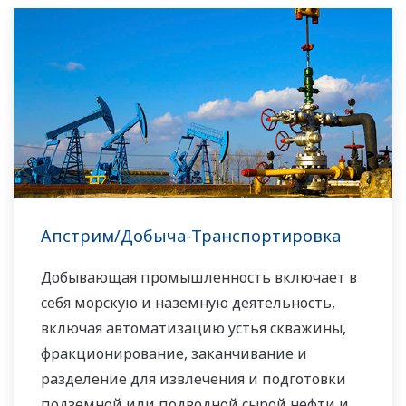
возможностями дистанционного
мониторинга. Компания Yokogawa обладает
самыми современными технологиями и
обширным опытом реализации проектов в
морских условиях любого масштаба и
уровня сложности автоматизации.
Апстрим/Добыча-Транспортировка
Добывающая промышленность включает в
себя морскую и наземную деятельность,
включая автоматизацию устья скважины,
фракционирование, заканчивание и
разделение для извлечения и подготовки
подземной или подводной сырой нефти и