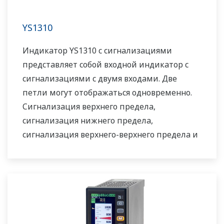
YS1310
Индикатор YS1310 с сигнализациями
представляет собой входной индикатор с
сигнализациями с двумя входами. Две
петли могут отображаться одновременно.
Сигнализация верхнего предела,
сигнализация нижнего предела,
сигнализация верхнего-верхнего предела и
сигнализация нижнего-нижнего предела
могут быть сгенерированы для каждого из
двух входов, а соединение И или ИЛИ
произвольной сигнализации может быть
выведено в общей сложности с 6 контактов