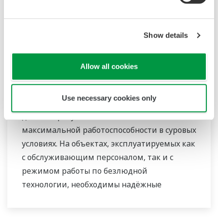
Show details
Allow all cookies
Применения в морских условиях
(FPSO, FLNG и FSRU)
Use necessary cookies only
Для проведения морской разведки и
добычи требуется обеспечение
максимальной работоспособности в суровых
условиях. На объектах, эксплуатируемых как
с обслуживающим персоналом, так и с
режимом работы по безлюдной
технологии, необходимы надёжные
интегрированные системы управления и
безопасности (ИСУБ) с расширенными