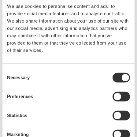
Эксперты компании Yokogawa в области
We use cookies to personalise content and ads, to
электроэнергетики работают вместе, чтобы
Трубопровод
provide social media features and to analyse our traffic.
We also share information about your use of our site with
предоставить каждому заказчику решение,
Правильный выбор средств управления и
our social media, advertising and analytics partners who
которое наилучшим образом соответствует
may combine it with other information that you’ve
приборной обвязки трубопроводов может
его сложным требованиям.
provided to them or that they’ve collected from your use
сыграть решающую роль в эффективности
of their services.
и прибыльности этих активов. Компания
Yokogawa имеет специализированные
решения и технологии, позволяющие
Consent
Necessary
Selection
оптимизировать все элементы
трубопровода, включая компрессоры,
клапаны, насосы, а также парки
Preferences
промежуточных резервуаров и объекты
распределения.
Statistics
Marketing