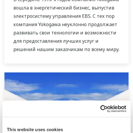
вошла в энергетический бизнес, выпустив
электросистему управления EBS. С тех пор
компания Yokogawa неуклонно продолжает
развивать свои технологии и возможности
для предоставления лучших услуг и
решений нашим заказчикам по всему миру.
Компания Yokogawa создала глобальную
сеть решений в области
электроэнергетики, чтобы играть более
активную роль на динамично
развивающемся мировом рынке
электроэнергии. Это позволило наладить
более тесную командную работу внутри
компании Yokogawa, объединив наши
глобальные ресурсы и отраслевые ноу-хау.
This website uses cookies