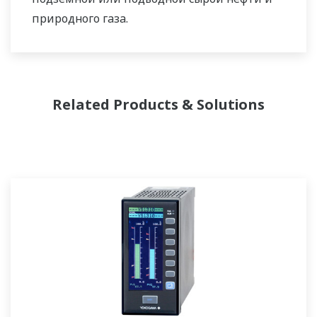
природного газа.
Поскольку нефть поднимается на
поверхность, она должна быть отделена
перед транспортировкой. Первичная и
Related Products & Solutions
вторичная стадии разделения обычно
распределяют поток газа, поток воды и
поток нефти в трехфазном разделении. Для
перекачки газа требуется трубопровод и
может включать процесс
фракционирования на стадии до
транспортировки. Жидкости могут быть
помещены в резервуары или трубопроводы
и отправлены на переработку, что требует
точных измерений уровня.