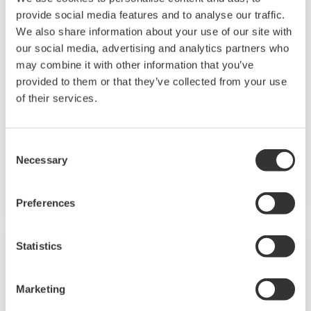
provide social media features and to analyse our traffic.
Модульный блок GM10
We also share information about your use of our site with
our social media, advertising and analytics partners who
Регистратор данных SMARTDAC + TM GM10
may combine it with other information that you’ve
имеет модульную архитектуру, которая
provided to them or that they’ve collected from your use
позволяет собирать необходимые данные.
of their services.
За счет поддержки не только ввода /
вывода, но и многих протоколов связи,
Consent
таких как беспроводная связь на частоте 920
Necessary
Selection
МГц, Modbus и т.д. Мониторинг и
изменение настроек доступны через
Preferences
Bluetooth. Соответствие требованиям FDA 21
CFR Part 11 и AMS2750E/NADCAP
Statistics
Marketing