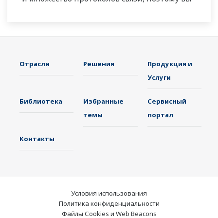
можете подключаться к различным
устройствам. Функция ИИ в стандартной
комплектации. Поддержка FDA 21 CFR Часть
11 и AMS2750E / NADCAP.
Отрасли
Решения
Продукция и
Услуги
Библиотека
Избранные
Сервисный
темы
портал
Контакты
Условия использования
Политика конфиденциальности
Файлы Cookies и Web Beacons