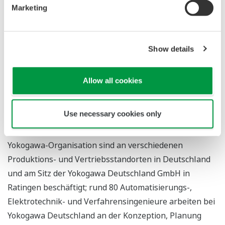
und bei der Optimierung von Anlagen,
Marketing
Energieverbrauch und Lieferketten mit digital
gestützter intelligenter Fertigung, die den Übergang zu
Show details
autonomen Abläufen ermöglicht.
Yokogawa wurde 1915 in Tokio gegründet und
Allow all cookies
engagiert sich mit mehr als 17.500 Mitarbeitern in
einem globalen Netzwerk von 119 Unternehmen an
Use necessary cookies only
Standorten in 61 Ländern für eine nachhaltigere
Gesellschaft. Etwa 200 Mitarbeiter der europäischen
Yokogawa-Organisation sind an verschiedenen
Produktions- und Vertriebsstandorten in Deutschland
und am Sitz der Yokogawa Deutschland GmbH in
Ratingen beschäftigt; rund 80 Automatisierungs-,
Elektrotechnik- und Verfahrensingenieure arbeiten bei
Yokogawa Deutschland an der Konzeption, Planung