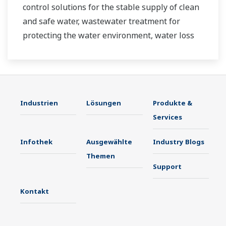
control solutions for the stable supply of clean
and safe water, wastewater treatment for
protecting the water environment, water loss
management and optimization of plant
operation for reducing CO2 emissions and
running costs. With our leading-edge
technologies, dependable products and
Industrien
Lösungen
Produkte &
extensive expertise and experience of diverse
Services
water projects around the world, we work with
you to provide sustainable water solutions that
Infothek
Ausgewählte
Industry Blogs
boost your business and add value throughout
Themen
the plant lifecycle.
Support
Yokogawa supports a wide range of water
Kontakt
control applications in both the municipal and
industrial water markets.