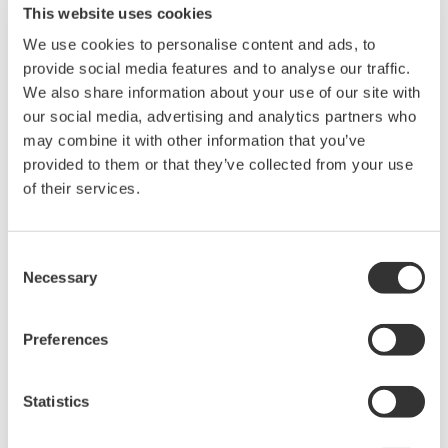
werden wir die Technologie und das Know-how von
This website uses cookies
Yokogawa in vollem Umfang nutzen, um eine stabile
We use cookies to personalise content and ads, to
Wasserversorgung für die Menschen in Äthiopien zu
provide social media features and to analyse our traffic.
gewährleisten.“
(Kunimasa Shigeno, President und CEO
We also share information about your use of our site with
von Yokogawa Middle East & Africa)
our social media, advertising and analytics partners who
may combine it with other information that you’ve
provided to them or that they’ve collected from your use
of their services.
Über Yokogawa
Yokogawa bietet fortschrittliche Lösungen im Bereich
Consent
der Mess-, Steuerungs- und Informationstechnik für
Necessary
Selection
Kunden aus verschiedensten Branchen wie z.B. der
Energieindustrie, der chemischen Industrie, der
Preferences
Pharmaindustrie und der Lebensmit-telindustrie. Das
Unternehmen unterstützt seine Kunden bei der
Statistics
Bewältigung der immer komplexer werdenden
Aufgaben in der Produktion, im Betriebsmanagement