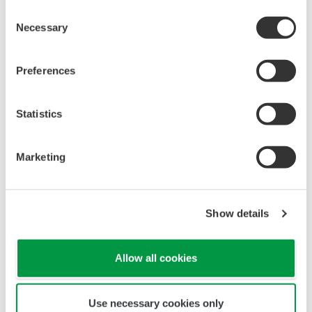
Consent
Necessary
Selection
Preferences
了解SCADA系統
Statistics
關於橫河 Yokogawa
Marketing
橫河電機 Yokogawa 1915 年成立於東京，活躍於測量、控
制和資訊領域，為能源、化工、原材料、製藥和食品等眾多
行業的客戶提供解決方案，並應用數位技術解決客戶生產、
Show details
資產和供應鏈的課題，邁向自主運營的過渡。
我們透過遍佈61個國家的 119 家公司和17,500 名員工組成
的全球網路，一同攜手，致力於實現永續發展的社會。
Allow all cookies
詳情內容，請造訪： www.yokogawa.com
Use necessary cookies only