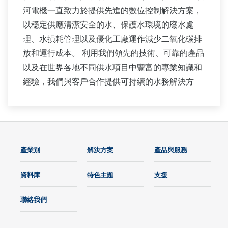
河電機一直致力於提供先進的數位控制解決方案，
以穩定供應清潔安全的水、保護水環境的廢水處
理、水損耗管理以及優化工廠運作減少二氧化碳排
放和運行成本。 利用我們領先的技術、可靠的產品
以及在世界各地不同供水項目中豐富的專業知識和
經驗，我們與客戶合作提供可持續的水務解決方
案，以促進客戶的業務並在整個工廠生命週期中增
加價值。
橫河電機支援公用和工業用水的各種供水控制應
用。
產業別
解決方案
產品與服務
資料庫
特色主題
支援
聯絡我們