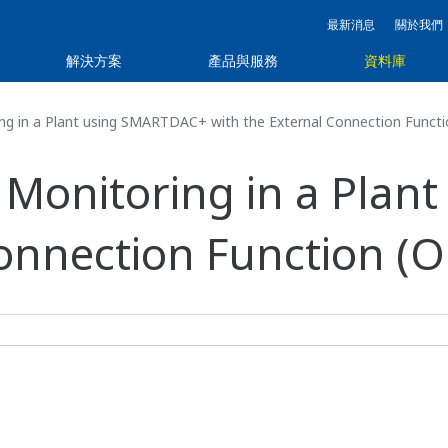
最新消息
關於我們
解決方案
產品與服務
資料庫
g in a Plant using SMARTDAC+ with the External Connection Functi
 Monitoring in a Pla
onnection Function (O