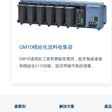
GM10模組化資料收集器
GM10適用於工業和實驗室應用，藍牙無線連接
和模組化I / O功能，提供準確可靠的測量。
產業別
解決方案
產品