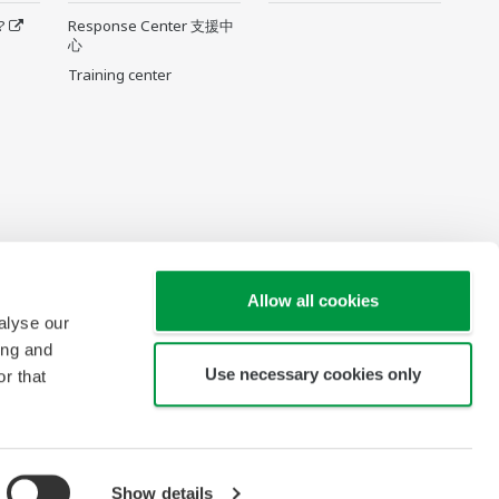
?
Response Center 支援中
心
Training center
Allow all cookies
alyse our
ing and
Use necessary cookies only
r that
Show details
Copyright © 2002-2026 Yokogawa Taiwan Corporation