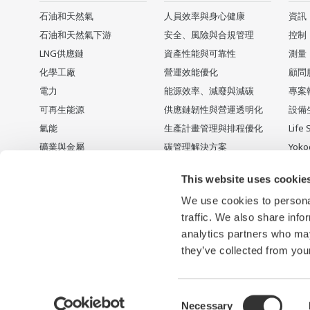
石油和天然氣
人員效率與身心健康
資訊
石油和天然氣下游
安全、風險與合規管理
控制
LNG供應鏈
資產性能與可靠性
測量
化學工廠
營運效能優化
顧問
電力
能源效率、減廢與減碳
專案
可再生能源
供應鏈韌性與營運透明化
設備
氫能
生產計畫管理與排程優化
Life 
礦業與金屬
碳管理解決方案
Yok
水泥
停產
This website uses cookie
食品 & 飲料
We use cookies to personal
Water & Wastewater
traffic. We also share info
成功案例
analytics partners who may
製藥
they’ve collected from your
Consent
Necessary
使用條款
隱私聲明
網站地圖