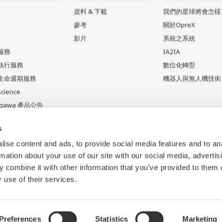
資料 & 下載
我們的星球將會怎樣
參考
關於OpreX
影片
系統之系統
服務
IA2IA
執行服務
數位化轉型
生命週期服務
機器人與無人機技術
Science
ogawa 產品公告
產品
s
ise content and ads, to provide social media features and to an
rmation about your use of our site with our social media, advertis
 combine it with other information that you’ve provided to them o
 use of their services.
Preferences
Statistics
Marketing