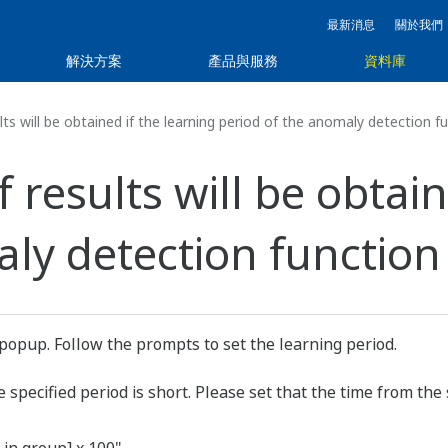
最新消息
關於我們
解決方案
產品與服務
資料庫
s will be obtained if the learning period of the anomaly detection fun
results will be obtain
y detection function A
popup. Follow the prompts to set the learning period.
pecified period is short. Please set that the time from the s