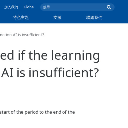
加入我們
Global
特色主題
支援
聯絡我們
ction AI is insufficient?
ed if the learning
I is insufficient?
tart of the period to the end of the