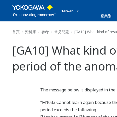
Taiwan
產業別
首頁
資料庫
參考
常見問題
[GA10] What kind of result
[GA10] What kind of 
period of the anomal
The message below is displayed in the 
"M1033 Cannot learn again because the s
period exceeds the following.