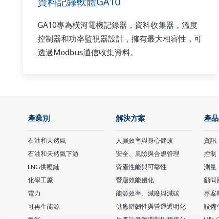
資料記錄軟體GA10
GA10專為橫河電機記錄器，資料收集器，溫度
控制器和功率監視器設計，擁有最大相容性，可
透過Modbus通信收集資料。
產業別
解決方案
產品
石油和天然氣
人員效率與身心健康
資訊
石油和天然氣下游
安全、風險與合規管理
控制
LNG供應鏈
資產性能與可靠性
測量
化學工廠
營運效能優化
顧問
電力
能源效率、減廢與減碳
專案
可再生能源
供應鏈韌性與營運透明化
設備