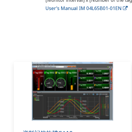
[Monitor interval] x [Number of the tag
User’s Manual IM 04L65B01-01EN