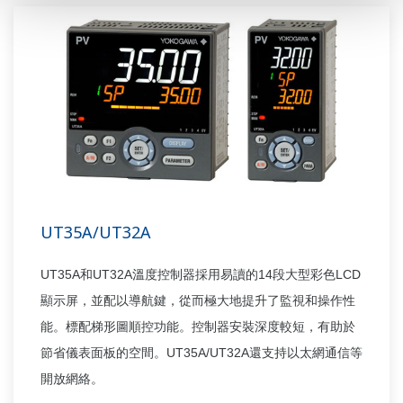
UT35A/UT32A
UT35A
UT32A
14
LCD
和
溫度控制器採用易讀的
段大型彩色
顯示屏，並配以導航鍵，從而極大地提升了監視和操作性
能。標配梯形圖順控功能。控制器安裝深度較短，有助於
UT35A/UT32A
節省儀表面板的空間。
還支持以太網通信等
開放網絡。