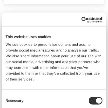
This website uses cookies
We use cookies to personalise content and ads, to
provide social media features and to analyse our traffic.
We also share information about your use of our site with
our social media, advertising and analytics partners who
may combine it with other information that you’ve
UP55A
provided to them or that they’ve collected from your use
of their services.
UP55A是一款新發布的1/4 DIN尺寸程序控制器，
可以提供多達30種程序模式，並且可以同時監測8
Consent
個PV事件、16個時間事件和8個報警。同時，標配
Necessary
Selection
還包括梯形圖順控功能。