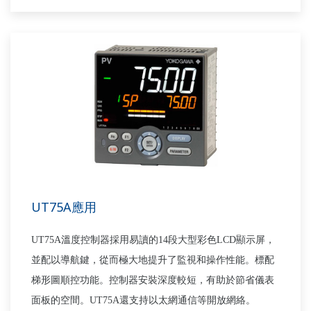
UT75A應用
UT75A
溫度控制器採用易讀的
14
段大型彩色
LCD
顯示屏，
並配以導航鍵，從而極大地提升了監視和操作性能。標配
梯形圖順控功能。控制器安裝深度較短，有助於節省儀表
面板的空間。
UT75A
還支持以太網通信等開放網絡。