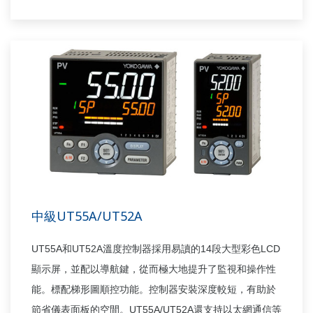
中級UT55A/UT52A
UT55A
UT52A
14
LCD
和
溫度控制器採用易讀的
段大型彩色
顯示屏，並配以導航鍵，從而極大地提升了監視和操作性
能。標配梯形圖順控功能。控制器安裝深度較短，有助於
UT55A/UT52A
節省儀表面板的空間。
還支持以太網通信等