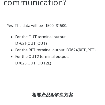
communication?
Yes. The data will be -1500–31500.
For the OUT terminal output,
D7621(OUT_OUT)
For the RET terminal output, D7624(RET_RET)
For the OUT2 terminal output,
D7623(OUT_OUT2L)
相關產品&解決方案