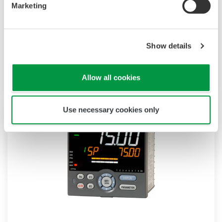
Marketing
UT35A
UT32A
14
LCD
和
溫度控制器採用易讀的
段大型彩色
顯示屏，並配以導航鍵，從而極大地提升了監視和操作性
能。標配梯形圖順控功能。控制器安裝深度較短，有助於
Show details
UT35A/UT32A
節省儀表面板的空間。
還支持以太網通信等
開放網絡。
Allow all cookies
Use necessary cookies only