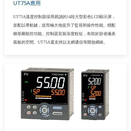
UT75A應用
UT75A
溫度控制器採用易讀的
14
段大型彩色
LCD
顯示屏，
並配以導航鍵，從而極大地提升了監視和操作性能。標配
梯形圖順控功能。控制器安裝深度較短，有助於節省儀表
面板的空間。
UT75A
還支持以太網通信等開放網絡。