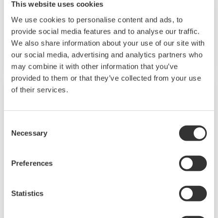
This website uses cookies
UT32A-D
We use cookies to personalise content and ads, to
provide social media features and to analyse our traffic.
UT32A-D
2
是一款緊湊型數字指示控制器，帶可選的
回路
We also share information about your use of our site with
控制，還包括梯形圖順控功能。
our social media, advertising and analytics partners who
may combine it with other information that you’ve
provided to them or that they’ve collected from your use
of their services.
Consent
Necessary
Selection
Preferences
Statistics
UT35A/UT32A