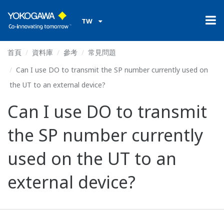
TW
首頁
資料庫
參考
常見問題
Can I use DO to transmit the SP number currently used on
the UT to an external device?
Can I use DO to transmit
the SP number currently
used on the UT to an
external device?