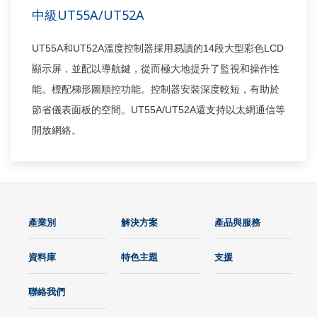
中級UT55A/UT52A
UT55A
UT52A
14
LCD
和
溫度控制器採用易讀的
段大型彩色
顯示屏，並配以導航鍵，從而極大地提升了監視和操作性
能。標配梯形圖順控功能。控制器安裝深度較短，有助於
UT55A/UT52A
節省儀表面板的空間。
還支持以太網通信等
開放網絡。
產業別
解決方案
產品與服務
資料庫
特色主題
支援
聯絡我們