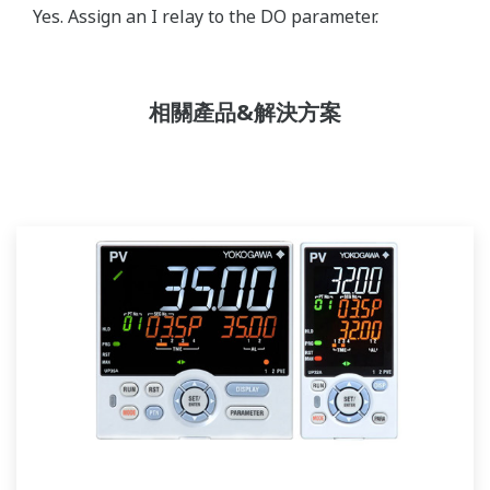
Yes. Assign an I relay to the DO parameter.
相關產品&解決方案