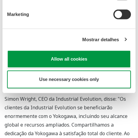
diretor e vice-presidente executivo da Yokogawa, que
Marketing
dirige a sede de negócios de serviços de soluções, disse:
"Na Yokogawa, temos o compromisso de manter o
crescimento com nossos clientes, identificando os
Mostrar detalhes
desafios que eles enfrentam em seus negócios e
trabalhando com eles para apresentar soluções que
agreguem novo valor. No segmento industrial, a
Allow all cookies
Industrial Evolution é pioneira na utilização da IoT, e
sua tecnologia nos permitirá expandir nossa gama de
Use necessary cookies only
soluções e oferecer novo valor aos nossos clientes."
Simon Wright, CEO da Industrial Evolution, disse: "Os
clientes da Industrial Evolution se beneficiarão
enormemente com o Yokogawa, incluindo seu alcance
global e recursos ampliados. Compartilhamos a
dedicação da Yokogawa à satisfação total do cliente. Ao