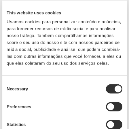
engenharia e por outros serviços da empresa que
facilitam o fornecimento desses dados em um formato
This website uses cookies
fácil de usar.
Usamos cookies para personalizar conteúdo e anúncios,
para fornecer recursos de mídia social e para analisar
Desenvolvimento futuro
nosso tráfego. Também compartilhamos informações
sobre o seu uso do nosso site com nossos parceiros de
Yokogawa A Industrial Evolution, Inc., tem se dedicado a
mídia social, publicidade e análise, que podem combiná-
oferecer soluções avançadas de software em pacotes
las com outras informações que você forneceu a eles ou
que eles coletaram do seu uso dos serviços deles.
que permitem, principalmente aos clientes industriais,
melhorar a produtividade, a segurança e a eficiência
energética e otimizar a utilização das instalações. Com o
Consent
serviço baseado em nuvem da Industrial Evolution como
Necessary
Selection
oferta principal, a Yokogawa agora poderá aprimorar
seu negócio de soluções avançadas, fornecendo novo
Preferences
valor a seus clientes.
Statistics
Comentando sobre essa aquisição, Satoru Kurosu,