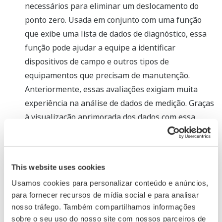
necessários para eliminar um deslocamento do
ponto zero. Usada em conjunto com uma função
que exibe uma lista de dados de diagnóstico, essa
função pode ajudar a equipe a identificar
dispositivos de campo e outros tipos de
equipamentos que precisam de manutenção.
Anteriormente, essas avaliações exigiam muita
experiência na análise de dados de medição. Graças
à visualização aprimorada dos dados com essa
nova função, até mesmo funcionários de
manutenção inexperientes podem fazer essas
avaliações com precisão.
This website uses cookies
externas*2
Novas interfaces
Usamos cookies para personalizar conteúdo e anúncios,
Agora está disponível uma nova interface externa
para fornecer recursos de mídia social e para analisar
que facilita as conexões com sistemas host,
nosso tráfego. Também compartilhamos informações
incluindo aqueles que dependem da nuvem. Isso
sobre o seu uso do nosso site com nossos parceiros de